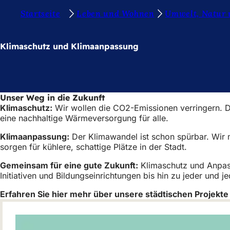
S
Startseite
Leben und Wohnen
Umwelt, Natur 
Inhalt anspringen
i
e
Klimaschutz und Klima­anpassung
b
e
f
Unser Weg in die Zukunft
i
Klimaschutz:
Wir wollen die CO2-Emissionen verringern. D
n
eine nachhaltige Wärmeversorgung für alle.
d
Klimaanpassung:
Der Klimawandel ist schon spürbar. Wir 
sorgen für kühlere, schattige Plätze in der Stadt.
e
n
Gemeinsam für eine gute Zukunft:
Klimaschutz und Anpassu
Initiativen und Bildungseinrichtungen bis hin zu jeder und
s
Erfahren Sie hier mehr über unsere städtischen Projekte
i
c