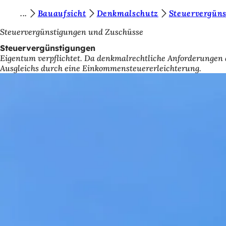
S
Bauaufsicht
Denkmalschutz
Steuervergün
Inhalt anspringen
i
Steuervergünstigungen und Zuschüsse
e
Steuervergünstigungen
Eigentum verpflichtet. Da denkmalrechtliche Anforderungen 
b
Ausgleichs durch eine Einkommensteuererleichterung.
e
f
i
n
d
e
n
s
i
c