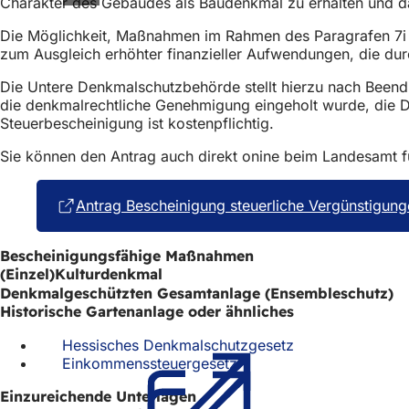
Charakter des Gebäudes als Baudenkmal zu erhalten und d
Die Möglichkeit, Maßnahmen im Rahmen des Paragrafen 7i u
zum Ausgleich erhöhter finanzieller Aufwendungen, die du
Die Untere Denkmalschutzbehörde stellt hierzu nach Been
die denkmalrechtliche Genehmigung eingeholt wurde, die 
Steuerbescheinigung ist kostenpflichtig.
Sie können den Antrag auch direkt onine beim Landesamt f
Antrag Bescheinigung steuerliche Vergünstigung
Bescheinigungsfähige Maßnahmen
(Einzel)Kulturdenkmal
Denkmalgeschützten Gesamtanlage (Ensembleschutz)
Historische Gartenanlage oder ähnliches
Hessisches Denkmalschutzgesetz
(Öffnet
Einkommenssteuergesetz
(Öffnet
in
in
einem
Einzureichende Unterlagen
einem
neuen