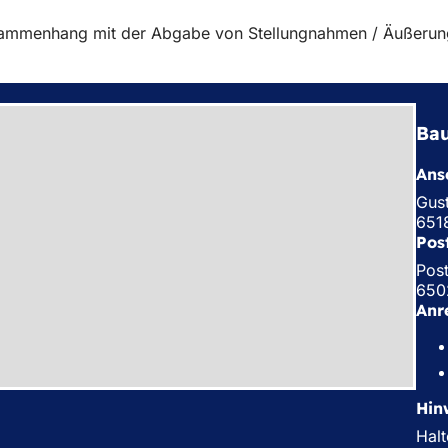
usammenhang mit der Abgabe von Stellungnahmen / Äußerung
Bau
Ansc
Gus
651
Pos
Pos
650
Anr
Hin
Halt