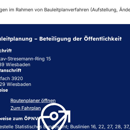
en im Rahmen von Bauleitplanverfahren (Aufstellung, Ände
leitplanung – Beteiligung der Öffentlichkeit
hrift
tav-Stresemann-Ring 15
89 Wiesbaden
tanschrift
tfach 3920
29 Wiesbaden
eise
Routenplaner öffnen
(
Ö
Zum Fahrplan
(
f
Ö
f
weise zum ÖPNV
f
n
f
estelle Statistisches Bundesamt; Buslinien 16, 22, 27, 28, 3
e