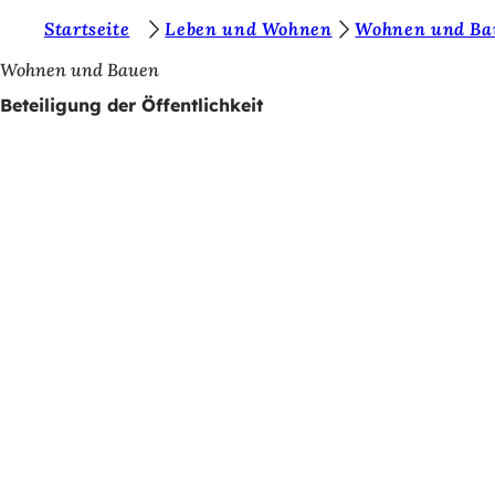
S
Startseite
Leben und Wohnen
Wohnen und Ba
Inhalt anspringen
i
Wohnen und Bauen
e
Beteiligung der Öffentlichkeit
b
e
f
i
n
d
e
n
s
i
c