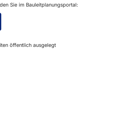
den Sie im Bauleitplanungsportal:
fnet
nem
uen
ten öffentlich ausgelegt
b)