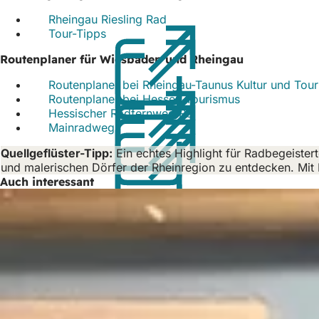
h
Rheingau Riesling Rad
(Öffnet
h
Tour-Tipps
(Öffnet
in
in
einem
i
Routenplaner für Wiesbaden und Rheingau
einem
neuen
e
neuen
Tab)
Routenplaner bei Rheingau-Taunus Kultur und Tou
Tab)
r
Routenplaner bei Hessen Tourismus
(Öffnet
Hessischer Radfernweg R3
(Öffnet
in
:
Mainradweg
(Öffnet
in
einem
in
einem
neuen
Quellgeflüster-Tipp:
Ein echtes Highlight für Radbegeister
einem
neuen
Tab)
und malerischen Dörfer der Rheinregion zu entdecken. Mit 
neuen
Tab)
Auch interessant
Tab)