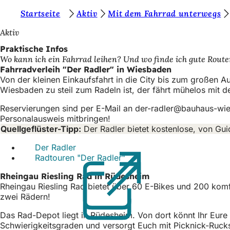
S
Startseite
Aktiv
Mit dem Fahrrad unterwegs
Inhalt anspringen
i
Aktiv
e
Praktische Infos
Wo kann ich ein Fahrrad leihen? Und wo finde ich gute Route
b
Fahrradverleih "Der Radler" in Wiesbaden
e
Von der kleinen Einkaufsfahrt in die City bis zum großen 
Wiesbaden zu steil zum Radeln ist, der fährt mühelos mit d
f
Reservierungen sind per E-Mail an
der-radler
bauhaus-wi
i
Personalausweis mitbringen!
n
Quellgeflüster-Tipp:
Der Radler bietet kostenlose, von Gu
d
Der Radler
(Öffnet
e
Radtouren "Der Radler"
in
(Öffnet
einem
in
n
Rheingau Riesling Rad in Rüdesheim
neuen
einem
Rheingau Riesling Rad bietet über 60 E-Bikes und 200 komf
Tab)
neuen
s
zwei Rädern!
Tab)
i
Das Rad-Depot liegt in Rüdesheim. Von dort könnt Ihr Eure 
c
Schwierigkeitsgraden und versorgt Euch mit Picknick-Ruck