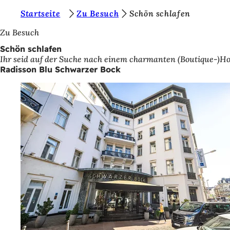
S
Startseite
Zu Besuch
Schön schlafen
Inhalt anspringen
i
Zu Besuch
e
Schön schlafen
Ihr seid auf der Suche nach einem charmanten (Boutique-)Ho
b
Radisson Blu Schwarzer Bock
e
f
i
n
d
e
n
s
i
c