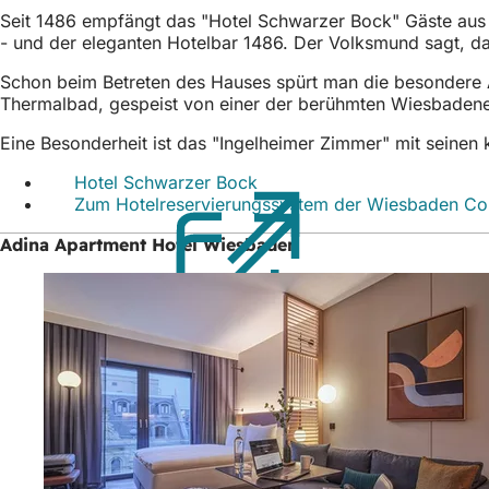
Seit 1486 empfängt das "Hotel Schwarzer Bock" Gäste aus a
- und der eleganten Hotelbar 1486. Der Volksmund sagt, da
Schon beim Betreten des Hauses spürt man die besondere A
Thermalbad, gespeist von einer der berühmten Wiesbadene
Eine Besonderheit ist das "Ingelheimer Zimmer" mit seine
Hotel Schwarzer Bock
(Öffnet
Zum Hotelreservierungssystem der Wiesbaden C
in
einem
Adina Apartment Hotel Wiesbaden
neuen
Tab)