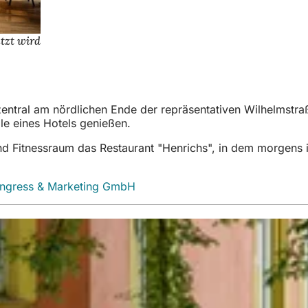
tzt wird
zentral am nördlichen Ende der repräsentativen Wilhelmstr
eile eines Hotels genießen.
nd Fitnessraum das Restaurant "Henrichs", in dem morgens i
ongress & Marketing GmbH
(Öffnet
in
einem
neuen
Tab)