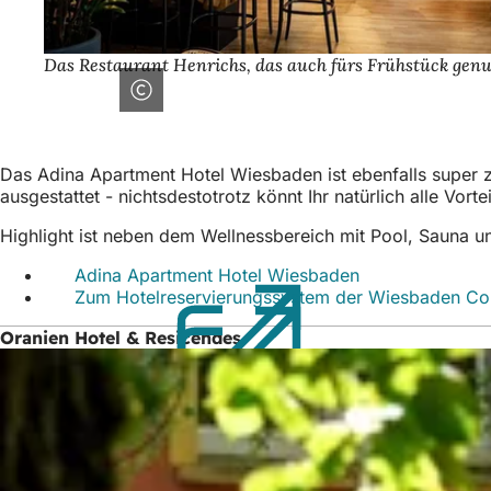
Das Restaurant Henrichs, das auch fürs Frühstück genu
Das Adina Apartment Hotel Wiesbaden ist ebenfalls super 
ausgestattet - nichtsdestotrotz könnt Ihr natürlich alle Vort
Highlight ist neben dem Wellnessbereich mit Pool, Sauna u
Adina Apartment Hotel Wiesbaden
(Öffnet
Zum Hotelreservierungssystem der Wiesbaden C
in
einem
Oranien Hotel & Resicendes
neuen
Tab)