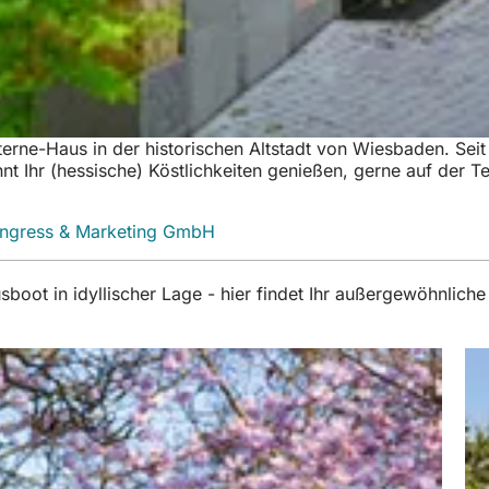
terne-Haus in der historischen Altstadt von Wiesbaden. Seit 
t Ihr (hessische) Köstlichkeiten genießen, gerne auf der T
ongress & Marketing GmbH
(Öffnet
in
einem
sboot in idyllischer Lage - hier findet Ihr außergewöhnl
neuen
Tab)