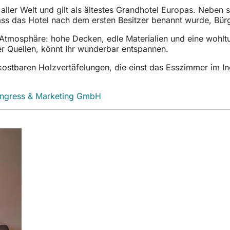
ller Welt und gilt als ältestes Grandhotel Europas. Neben 
ss das Hotel nach dem ersten Besitzer benannt wurde, Bürg
tmosphäre: hohe Decken, edle Materialien und eine wohltue
r Quellen, könnt Ihr wunderbar entspannen.
n kostbaren Holzvertäfelungen, die einst das Esszimmer im
ongress & Marketing GmbH
(Öffnet
in
einem
neuen
Tab)