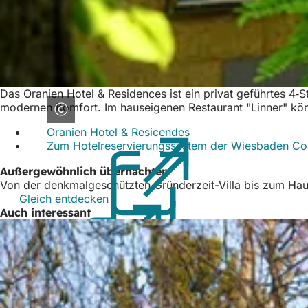
Das Oranien Hotel & Residences ist ein privat geführtes 4‑S
modernen Komfort. Im hauseigenen Restaurant "Linner" könn
Oranien Hotel & Resicendes
(Öffnet
Zum Hotelreservierungssystem der Wiesbaden C
in
einem
Außergewöhnlich übernachten
neuen
Von der denkmalgeschützten Gründerzeit-Villa bis zum Hau
Tab)
Gleich entdecken
(Öffnet
Auch interessant
in
einem
neuen
Tab)