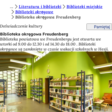
J
Literatura i biblioteki
Biblioteki miejskie
Przejdź do treści
Biblioteki okręgowe
e
Biblioteka okręgowa Freudenberg
s
Doświadczenie kultury
Pamiętaj
t
Biblioteka okręgowa Freudenberg
e
Biblioteka powiatowa we Freudenbergu jest otwarta we
wtorki od 9.00 do 12.30 i od 14.30 do 18.00 . Biblioteki
ś
okręgowe są zamknięte w czasie wakacji szkolnych w Hesji.
t
u
t
a
j
: