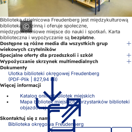
Biblioteka dzielnicowa Freudenberg jest międzykulturową
biblioteką rodzinną i oferuje społeczne,
międzypokoleniowe miejsce do nauki i spotkań. Karta
biblioteczna i wypożyczanie są
bezpłatne
.
Dostępne są różne media dla wszystkich grup
wiekowych czytelników
Specjalne oferty dla przedszkoli i szkół
Wypożyczanie skrzynek multimedialnych
Dokumenty
Ulotka biblioteki okręgowej Freudenberg
PDF
-Plik
827,94 kB
Więcej informacji
Katalog online bibliotek miejskich
(Otwiera
Mapa bibliotek miejskich i przystanków biblioteki
się
objazdowej
(Otwiera
w
się
nowej
Skontaktuj się z nami
w
karcie)
Biblioteka okręgowa Freudenberg
nowej
karcie)