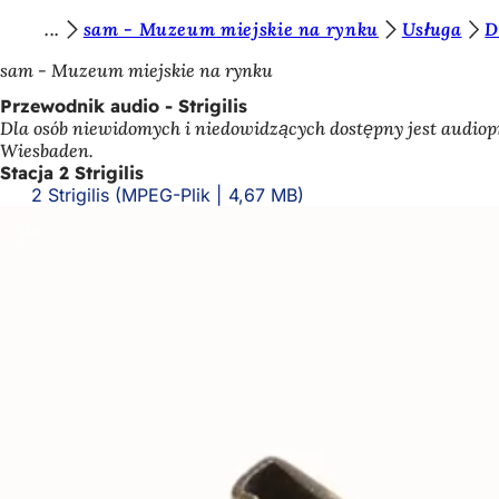
J
sam - Muzeum miejskie na rynku
Usługa
D
Przejdź do treści
e
sam - Muzeum miejskie na rynku
s
Przewodnik audio - Strigilis
Dla osób niewidomych i niedowidzących dostępny jest audiop
t
Wiesbaden.
e
Stacja 2 Strigilis
2 Strigilis
MPEG-Plik
4,67 MB
ś
t
u
t
a
j
: