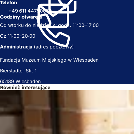
i
e
Telefon
e
r
+49 611 44750060
r
a
Godziny otwarcia
a
s
Od wtorku do niedzieli w godz. 11:00–17:00
s
i
i
ę
Cz 11:00–20:00
ę
w
w
n
Administracja
(adres pocztowy)
n
o
o
w
Fundacja Muzeum Miejskiego w Wiesbaden
w
e
e
j
Bierstadter Str. 1
j
k
k
a
65189 Wiesbaden
a
r
Również interesujące
r
c
c
i
i
e
e
)
)