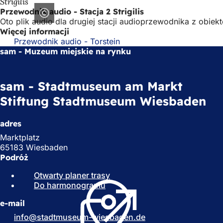
Strigilis
Przewodnik audio - Stacja 2 Strigilis
Oto plik audio dla drugiej stacji audioprzewodnika z obiekt
Więcej informacji
Przewodnik audio - Torstein
sam - Muzeum miejskie na rynku
sam - Stadtmuseum am Markt
Stiftung Stadtmuseum Wiesbaden
adres
Marktplatz
65183 Wiesbaden
Podróż
Otwarty planer trasy
(
Do harmonogramu
(
O
O
t
e-mail
t
w
w
i
info
stadtmuseum-wiesbaden
de