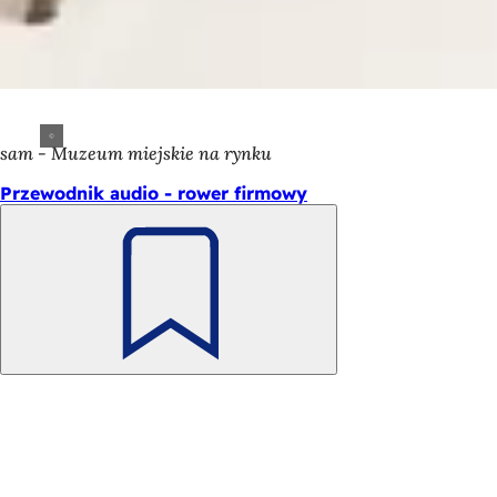
sam - Muzeum miejskie na rynku
Przewodnik audio - rower firmowy
Pamiętaj
Obszar
Szybki dostęp
stóp
Wszystkie usługi
Kalendarz wydarzeń
Biuro obywatelskie
Opinie na temat strony internetowej