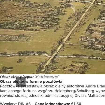
Obraz olejny "Aquae Mattiacorum"
Obraz olejny w formie pocztówki
Pocztówka przedstawia obraz olejny autorstwa André Brau
kamiennego fortu na wzgórzu Heidenberg/Schulberg wyrusz
również stolicą jednostki administracyjnej Civitas Mattiaco
Wymiary: DIN A6 -
Cena jednostkowa: €1.50