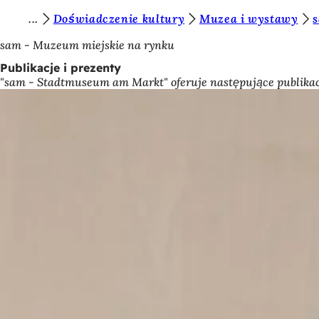
J
Doświadczenie kultury
Muzea i wystawy
Przejdź do treści
e
sam - Muzeum miejskie na rynku
s
Publikacje i prezenty
"sam - Stadtmuseum am Markt" oferuje następujące publika
t
e
ś
t
u
t
a
j
: