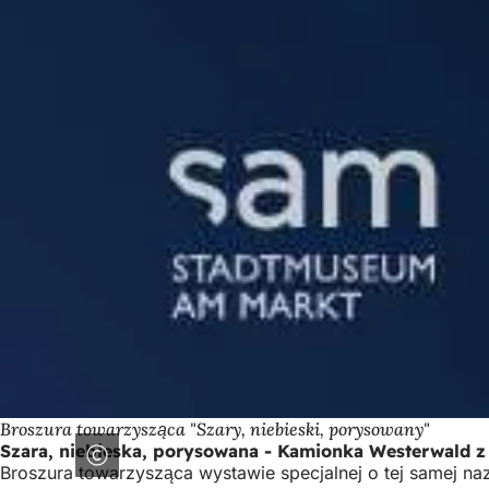
Broszura towarzysząca "Szary, niebieski, porysowany"
Szara, niebieska, porysowana - Kamionka Westerwald z
Broszura towarzysząca wystawie specjalnej o tej samej na