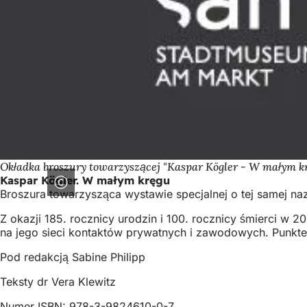
Okładka broszury towarzyszącej "Kaspar Kögler - W małym k
Kaspar Kögler. W małym kręgu
Broszura towarzysząca wystawie specjalnej o tej samej na
Z okazji 185. rocznicy urodzin i 100. rocznicy śmierci w
na jego sieci kontaktów prywatnych i zawodowych. Punkte
Pod redakcją Sabine Philipp
Teksty dr Vera Klewitz
Numer ISBN: 978-3-9824610-0-7