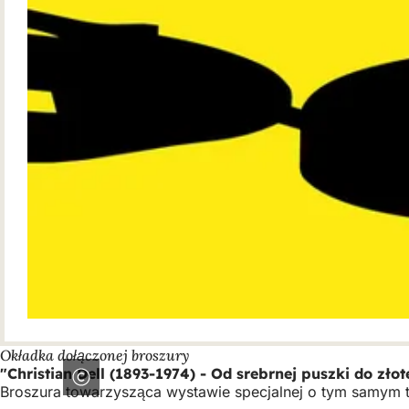
Okładka dołączonej broszury
"Christian Dell (1893-1974) - Od srebrnej puszki do zło
Broszura towarzysząca wystawie specjalnej o tym samym t