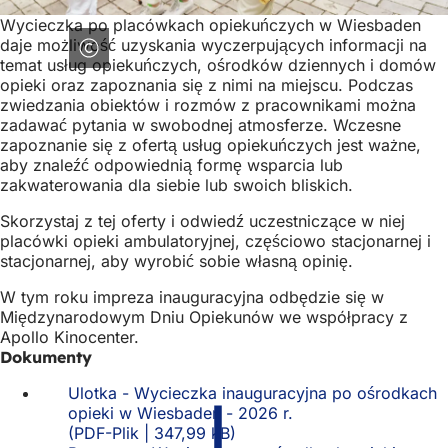
Wycieczka po placówkach opiekuńczych w Wiesbaden
daje możliwość uzyskania wyczerpujących informacji na
temat usług opiekuńczych, ośrodków dziennych i domów
opieki oraz zapoznania się z nimi na miejscu. Podczas
zwiedzania obiektów i rozmów z pracownikami można
zadawać pytania w swobodnej atmosferze. Wczesne
zapoznanie się z ofertą usług opiekuńczych jest ważne,
aby znaleźć odpowiednią formę wsparcia lub
zakwaterowania dla siebie lub swoich bliskich.
Skorzystaj z tej oferty i odwiedź uczestniczące w niej
placówki opieki ambulatoryjnej, częściowo stacjonarnej i
stacjonarnej, aby wyrobić sobie własną opinię.
W tym roku impreza inauguracyjna odbędzie się w
Międzynarodowym Dniu Opiekunów we współpracy z
Apollo Kinocenter.
Dokumenty
Ulotka - Wycieczka inauguracyjna po ośrodkach
opieki w Wiesbaden - 2026 r.
PDF
-Plik
347,99 kB