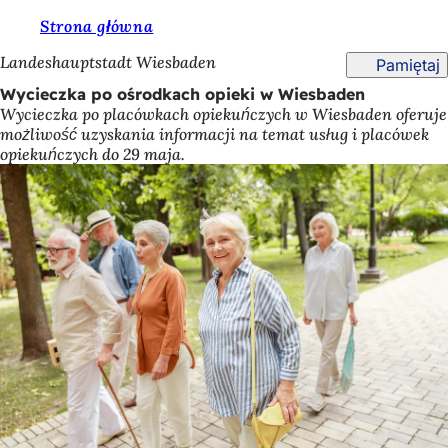
J
Strona główna
Przejdź do treści
e
Landeshauptstadt Wiesbaden
Pamiętaj
s
Wycieczka po ośrodkach opieki w Wiesbaden
Wycieczka po placówkach opiekuńczych w Wiesbaden oferuje
t
możliwość uzyskania informacji na temat usług i placówek
e
opiekuńczych do 29 maja.
ś
t
u
t
a
j
: