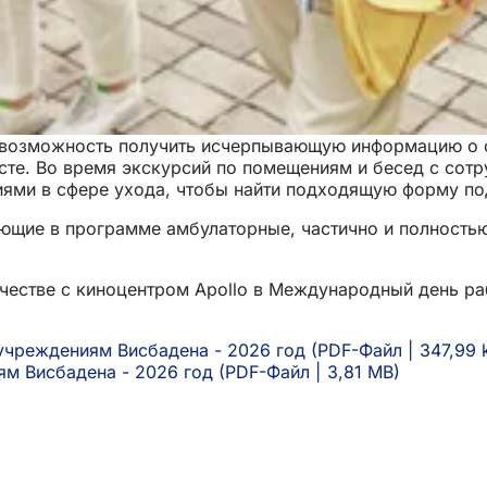
 возможность получить исчерпывающую информацию о с
есте. Во время экскурсий по помещениям и бесед с со
иями в сфере ухода, чтобы найти подходящую форму по
ющие в программе амбулаторные, частично и полностью
ичестве с киноцентром Apollo в Международный день р
учреждениям Висбадена - 2026 год
PDF
-Файл
347,99 
м Висбадена - 2026 год
PDF
-Файл
3,81 MB