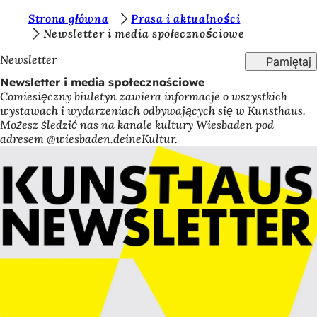
J
Strona główna
Prasa i aktualności
Przejdź do treści
Newsletter i media społecznościowe
e
Newsletter
Pamiętaj
s
Newsletter i media społecznościowe
t
Comiesięczny biuletyn zawiera informacje o wszystkich
e
wystawach i wydarzeniach odbywających się w Kunsthaus.
Możesz śledzić nas na kanale kultury Wiesbaden pod
ś
adresem @wiesbaden.deineKultur.
t
u
t
a
j
: