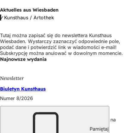
Aktuelles aus Wiesbaden
Kunsthaus / Artothek
Bitte
Tutaj można zapisać się do newslettera Kunsthaus
lassen
Wiesbaden. Wystarczy zaznaczyć odpowiednie pole,
Sie
podać dane i potwierdzić link w wiadomości e-mail!
dieses
Subskrypcję można anulować w dowolnym momencie.
Feld
Najnowsze wydania
leer.
Newsletter
Biuletyn Kunsthaus
Numer 8/2026
Media społecznościowe
Na @wiesbaden.deineKultur możecie śledzić nas na
kanałach kulturalnych Wiesbaden.
Pamiętaj