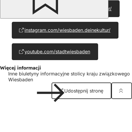
facebook.com/Wiesbaden.DeineKultur/
(Otwiera
się
w
nowej
instagram.com/wiesbaden.deinekultur/
(Otwiera
karcie)
się
w
nowej
youtube.com/stadtwiesbaden
(Otwiera
karcie)
się
w
Więcej informacji
nowej
Inne biuletyny informacyjne stolicy kraju związkowego
karcie)
Wiesbaden
Udostępnij stronę
Obszar
Logo
Kunsthaus
stóp
Wydawca
Kunsthaus Wiesbaden
65183 Wiesbaden