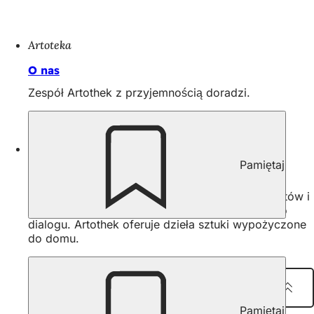
Artoteka
O nas
Zespół Artothek z przyjemnością doradzi.
O nas
Pamiętaj
Kunsthaus
Kunsthaus to oaza sztuki i miejsce spotkań artystów i
miłośników sztuki. Liczne wystawy zachęcają do
dialogu. Artothek oferuje dzieła sztuki wypożyczone
do domu.
Udostępnij stronę
Pamiętaj