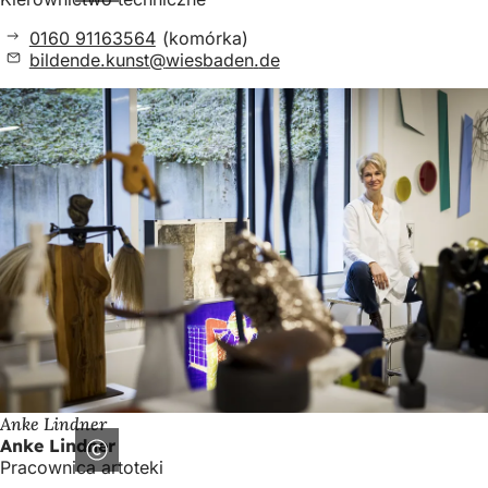
0160 91163564
(komórka)
bildende.kunst
wiesbaden
de
Anke Lindner
Anke Lindner
Pracownica artoteki