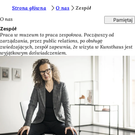
J
Strona główna
O nas
Zespół
Przejdź do treści
e
O nas
Pamiętaj
s
Zespół
Praca w muzeum to praca zespołowa. Począwszy od
t
zarządzania, przez public relations, po obsługę
e
zwiedzających, zespół zapewnia, że wizyta w Kunsthaus jest
wyjątkowym doświadczeniem.
ś
t
u
t
a
j
: