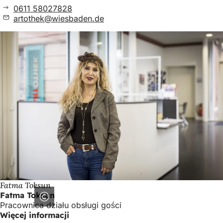
0611 58027828
artothek
wiesbaden
de
Fatma Toksun
Fatma Toksun
Pracownica działu obsługi gości
Więcej informacji