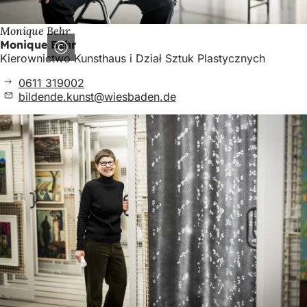
Monique Behr
Monique Behr
Kierownictwo Kunsthaus i Dział Sztuk Plastycznych
0611 319002
bildende.kunst
wiesbaden
de