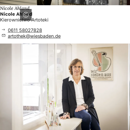
Nicole Ahland
Nicole Ahland
Kierownictwo Artoteki
0611 58027828
artothek
wiesbaden
de