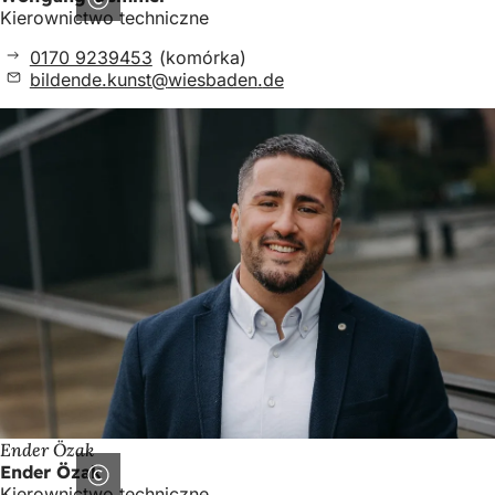
Kierownictwo techniczne
0170 9239453
(komórka)
bildende.kunst
wiesbaden
de
Ender Özak
Ender Özak
Kierownictwo techniczne