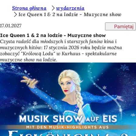
J
Strona główna
wydarzenia
Przejdź do treści
Ice Queen 1 & 2 na lodzie - Muzyczne show
e
17.01.2027
Pamiętaj
s
Ice Queen 1 & 2 na lodzie - Muzyczne show
t
Czysta radość dla młodszych i starszych fanów kina i
e
muzycznych hitów: 17 stycznia 2026 roku będzie można
zobaczyć "Królową Lodu" w Kurhaus - spektakularne
ś
muzyczne show na lodzie.
t
u
t
a
j
: