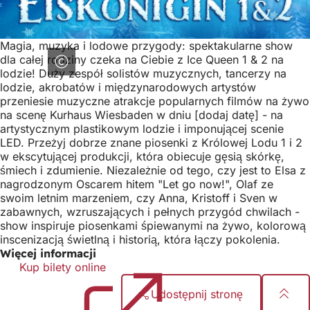
Magia, muzyka i lodowe przygody: spektakularne show
dla całej rodziny czeka na Ciebie z Ice Queen 1 & 2 na
lodzie! Duży zespół solistów muzycznych, tancerzy na
lodzie, akrobatów i międzynarodowych artystów
przeniesie muzyczne atrakcje popularnych filmów na żywo
na scenę Kurhaus Wiesbaden w dniu [dodaj datę] - na
artystycznym plastikowym lodzie i imponującej scenie
LED. Przeżyj dobrze znane piosenki z Królowej Lodu 1 i 2
w ekscytującej produkcji, która obiecuje gęsią skórkę,
śmiech i zdumienie. Niezależnie od tego, czy jest to Elsa z
nagrodzonym Oscarem hitem "Let go now!", Olaf ze
swoim letnim marzeniem, czy Anna, Kristoff i Sven w
zabawnych, wzruszających i pełnych przygód chwilach -
show inspiruje piosenkami śpiewanymi na żywo, kolorową
inscenizacją świetlną i historią, która łączy pokolenia.
Więcej informacji
Kup bilety online
(Otwiera
się
Udostępnij stronę
w
nowej