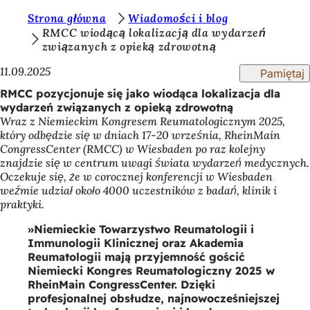
J
Strona główna
Wiadomości i blog
Przejdź do treści
RMCC wiodącą lokalizacją dla wydarzeń
e
związanych z opieką zdrowotną
s
11.09.2025
Pamiętaj
t
RMCC pozycjonuje się jako wiodąca lokalizacja dla
e
wydarzeń związanych z opieką zdrowotną
Wraz z Niemieckim Kongresem Reumatologicznym 2025,
ś
który odbędzie się w dniach 17-20 września, RheinMain
t
CongressCenter (RMCC) w Wiesbaden po raz kolejny
znajdzie się w centrum uwagi świata wydarzeń medycznych.
u
Oczekuje się, że w corocznej konferencji w Wiesbaden
t
weźmie udział około 4000 uczestników z badań, klinik i
praktyki.
a
Niemieckie Towarzystwo Reumatologii i
j
Immunologii Klinicznej oraz Akademia
:
Reumatologii mają przyjemność gościć
Niemiecki Kongres Reumatologiczny 2025 w
RheinMain CongressCenter. Dzięki
profesjonalnej obsłudze, najnowocześniejszej