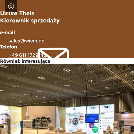
Ulrike Theis
Kierownik sprzedaży
e-mail
sales
wicm
de
Telefon
+49 611 1729143
Również interesujące