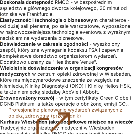
Doskonała dostępność
RMCC - w bezpośrednim
sąsiedztwie głównego dworca kolejowego, 20 minut od
lotniska we Frankfurcie.
Elastyczność i technologia o biznesowym
charakterze -
od dużej sali plenarnej po sale warsztatowe, wyposażone
w najnowocześniejszą technologię eventową z wyraźnym
naciskiem na wydarzenia biznesowe.
Doświadczenie w zakresie zgodności
- wyszkolony
zespół, który zna wymagania kodeksu FSA i zapewnia
kompleksowe doradztwo organizatorom wydarzeń.
Dodatkowo uznany za "Healthcare Venue".
Wieloletnie doświadczenie w organizacji kongresów
medycznych
w centrum opieki zdrowotnej w Wiesbaden,
które ma międzynarodowe znaczenie ze względu na
Niemiecką Klinikę Diagnostyki (DKD) i Klinikę Helios HSK,
a także niemiecką siedzibę AbbVie i Abbott.
Zrównoważony rozwój
- w tym certyfikaty Green Globe i
DGNB Platinum, a także operacje o obniżonej emisji CO₂.
Profesjonalne planowanie wydarzeń związanych z
opieką zdrowotną (przewodnik)
(Otwiera
Kurhaus Wiesbaden jako dodatkowe miejsce na wieczór
się
Tradycyjnie organizatorzy medyczni w Wiesbaden
w
wykorzystują nie tylko RMCC do organizacji kongresu
nowej