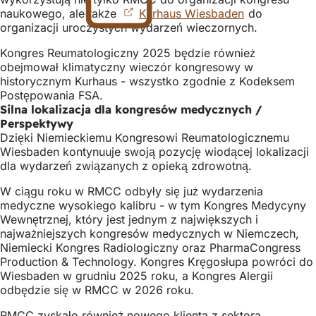
naukowego, ale także
Kurhaus Wiesbaden
karcie)
(Otwiera
do
organizacji uroczystych wydarzeń wieczornych.
się
w
Kongres Reumatologiczny 2025 będzie również
nowej
obejmował klimatyczny wieczór kongresowy w
karcie)
historycznym Kurhaus - wszystko zgodnie z Kodeksem
Postępowania FSA.
Silna lokalizacja dla kongresów medycznych /
Perspektywy
Dzięki Niemieckiemu Kongresowi Reumatologicznemu
Wiesbaden kontynuuje swoją pozycję wiodącej lokalizacji
dla wydarzeń związanych z opieką zdrowotną.
W ciągu roku w RMCC odbyły się już wydarzenia
medyczne wysokiego kalibru - w tym Kongres Medycyny
Wewnętrznej, który jest jednym z największych i
najważniejszych kongresów medycznych w Niemczech,
Niemiecki Kongres Radiologiczny oraz PharmaCongress
Production & Technology. Kongres Kręgosłupa powróci do
Wiesbaden w grudniu 2025 roku, a Kongres Alergii
odbędzie się w RMCC w 2026 roku.
RMCC zyskało również nowego klienta z sektora