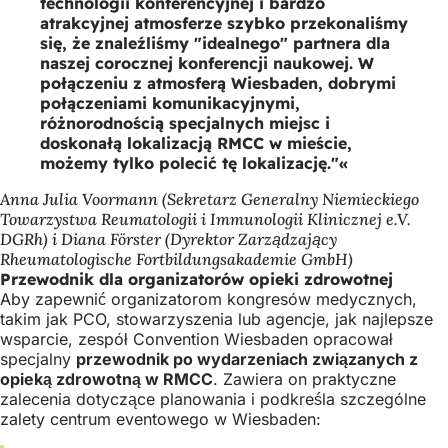
technologii konferencyjnej i bardzo
atrakcyjnej atmosferze szybko przekonaliśmy
się, że znaleźliśmy "idealnego" partnera dla
naszej corocznej konferencji naukowej. W
połączeniu z atmosferą Wiesbaden, dobrymi
połączeniami komunikacyjnymi,
różnorodnością specjalnych miejsc i
doskonałą lokalizacją RMCC w mieście,
możemy tylko polecić tę lokalizację."
Anna Julia Voormann (Sekretarz Generalny Niemieckiego
Towarzystwa Reumatologii i Immunologii Klinicznej e.V.
DGRh) i Diana Förster (Dyrektor Zarządzający
Rheumatologische Fortbildungsakademie GmbH)
Przewodnik dla organizatorów opieki zdrowotnej
Aby zapewnić organizatorom kongresów medycznych,
takim jak PCO, stowarzyszenia lub agencje, jak najlepsze
wsparcie, zespół Convention Wiesbaden opracował
specjalny
przewodnik po wydarzeniach związanych z
opieką zdrowotną w RMCC
. Zawiera on praktyczne
zalecenia dotyczące planowania i podkreśla szczególne
zalety centrum eventowego w Wiesbaden: