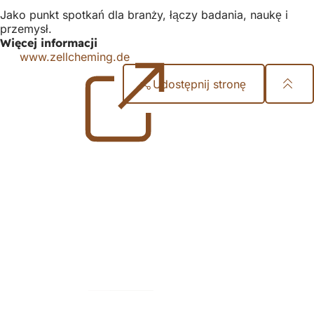
Jako punkt spotkań dla branży, łączy badania, naukę i
przemysł.
Więcej informacji
www.zellcheming.de
(Otwiera
się
Udostępnij stronę
w
nowej
Obszar
karcie)
stóp