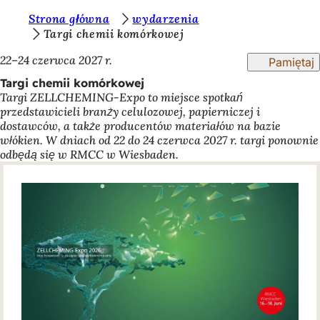
J
Strona główna
wydarzenia
Przejdź do treści
Targi chemii komórkowej
e
22–24 czerwca 2027 r.
Pamiętaj
s
Targi chemii komórkowej
t
Targi ZELLCHEMING-Expo to miejsce spotkań
e
przedstawicieli branży celulozowej, papierniczej i
dostawców, a także producentów materiałów na bazie
ś
włókien. W dniach od 22 do 24 czerwca 2027 r. targi ponownie
t
odbędą się w RMCC w Wiesbaden.
u
t
a
j
: