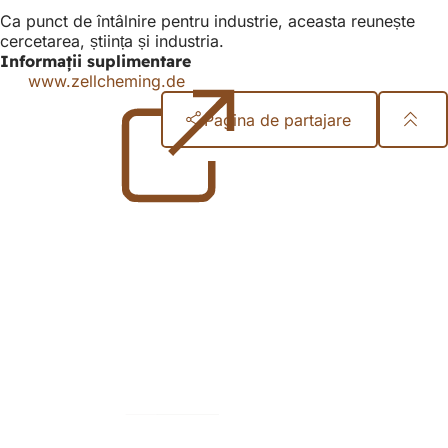
Ca punct de întâlnire pentru industrie, aceasta reunește
cercetarea, știința și industria.
Informații suplimentare
www.zellcheming.de
(Se
deschide
Pagina de partajare
într-
o
Zona
filă
nouă)
piciorului