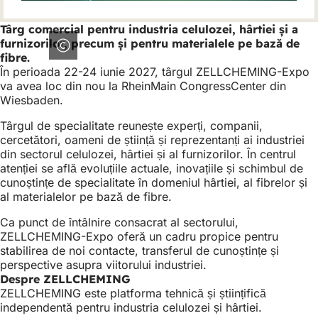
Târg comercial pentru industria celulozei, hârtiei și a
furnizorilor, precum și pentru materialele pe bază de
fibre.
În perioada 22-24 iunie 2027, târgul ZELLCHEMING-Expo
va avea loc din nou la RheinMain CongressCenter din
Wiesbaden.
Târgul de specialitate reunește experți, companii,
cercetători, oameni de știință și reprezentanți ai industriei
din sectorul celulozei, hârtiei și al furnizorilor. În centrul
atenției se află evoluțiile actuale, inovațiile și schimbul de
cunoștințe de specialitate în domeniul hârtiei, al fibrelor și
al materialelor pe bază de fibre.
Ca punct de întâlnire consacrat al sectorului,
ZELLCHEMING-Expo oferă un cadru propice pentru
stabilirea de noi contacte, transferul de cunoștințe și
perspective asupra viitorului industriei.
Despre ZELLCHEMING
ZELLCHEMING este platforma tehnică și științifică
independentă pentru industria celulozei și hârtiei.