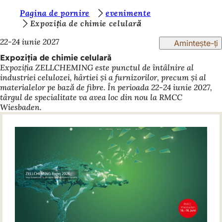
S
Pagina de pornire
evenimente
Salt la conținut
Expoziția de chimie celulară
u
22-24 iunie 2027
Amintește-ți
n
Expoziția de chimie celulară
t
Expoziția ZELLCHEMING este punctul de întâlnire al
e
industriei celulozei, hârtiei și a furnizorilor, precum și al
materialelor pe bază de fibre. În perioada 22-24 iunie 2027,
ț
târgul de specialitate va avea loc din nou la RMCC
i
Wiesbaden.
a
i
c
i
: