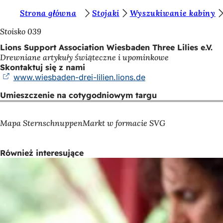
J
Strona główna
Stojaki
Wyszukiwanie kabiny
Przejdź do treści
e
Stoisko 039
s
Lions Support Association Wiesbaden Three Lilies e.V.
Drewniane artykuły świąteczne i upominkowe
t
Skontaktuj się z nami
e
www.wiesbaden-drei-lilien.lions.de
(Otwiera
się
ś
Umieszczenie na cotygodniowym targu
w
t
nowej
karcie)
u
Mapa SternschnuppenMarkt w formacie SVG
t
a
Również interesujące
j
: