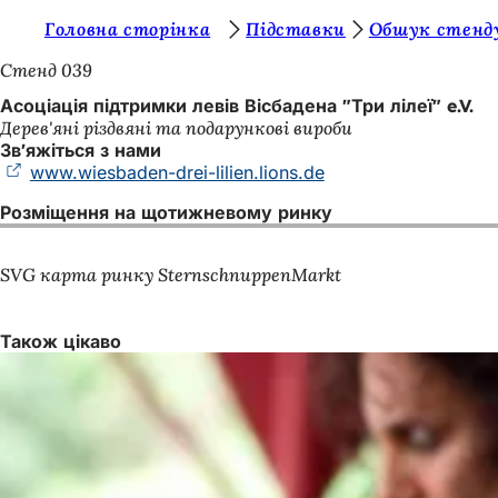
Т
Головна сторінка
Підставки
Обшук стенд
Перейти до змісту
и
Стенд 039
т
Асоціація підтримки левів Вісбадена "Три лілеї" e.V.
Дерев'яні різдвяні та подарункові вироби
у
Зв'яжіться з нами
т
www.wiesbaden-drei-lilien.lions.de
(Відкривається
в
:
Розміщення на щотижневому ринку
новій
вкладці)
SVG карта ринку SternschnuppenMarkt
Також цікаво