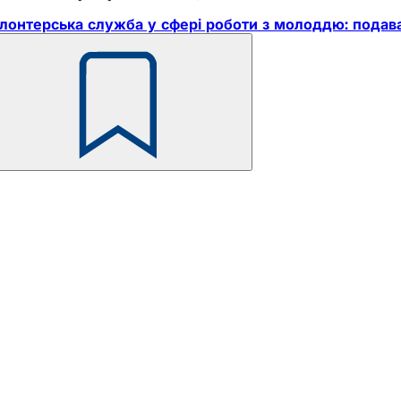
лонтерська служба у сфері роботи з молоддю: подавай
Пам'ятайте