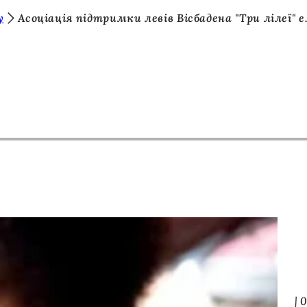
у
Асоціація підтримки левів Вісбадена "Три лілеї" e
0