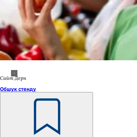
Сайт Дерн
Обшук стенду
Пам'ятайте
Зона