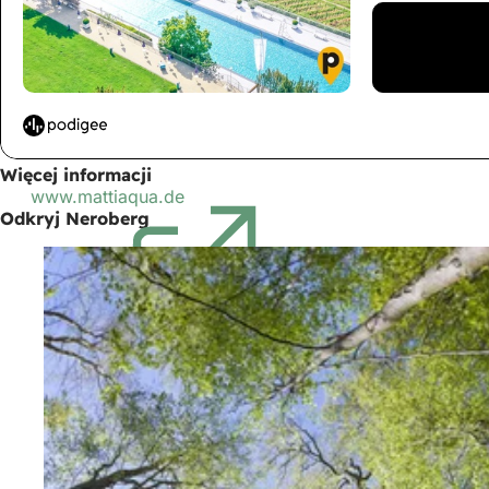
Więcej informacji
www.mattiaqua.de
(Otwiera
Odkryj Neroberg
się
w
nowej
karcie)