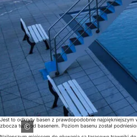
Jest to odkryty basen z prawdopodobnie najpiękniejszy
zbocza tuż pod basenem. Poziom basenu został podniesion
Najlepszym miejscem do pływania są tarasowe trawniki do