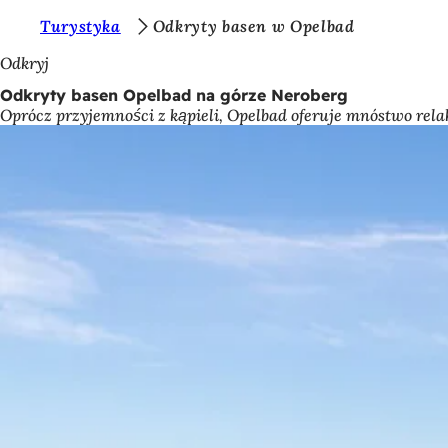
J
Turystyka
Odkryty basen w Opelbad
Przejdź do treści
e
Odkryj
s
Odkryty basen Opelbad na górze Neroberg
Oprócz przyjemności z kąpieli, Opelbad oferuje mnóstwo rela
t
e
ś
t
u
t
a
j
: