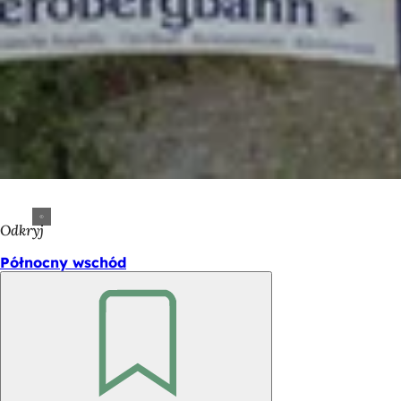
Odkryj
Północny wschód
Pamiętaj
Obszar