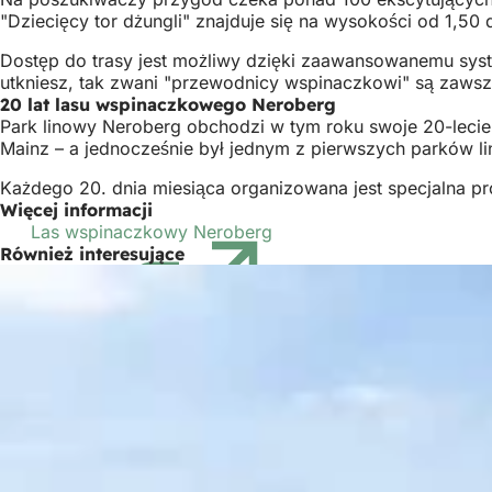
"Dziecięcy tor dżungli" znajduje się na wysokości od 1,5
Dostęp do trasy jest możliwy dzięki zaawansowanemu syst
utkniesz, tak zwani "przewodnicy wspinaczkowi" są zawsz
20 lat lasu wspinaczkowego Neroberg
Park linowy Neroberg obchodzi w tym roku swoje 20-lecie. 
Mainz – a jednocześnie był jednym z pierwszych parków 
Każdego 20. dnia miesiąca organizowana jest specjalna pr
Więcej informacji
Las wspinaczkowy Neroberg
(Otwiera
Również interesujące
się
w
nowej
karcie)