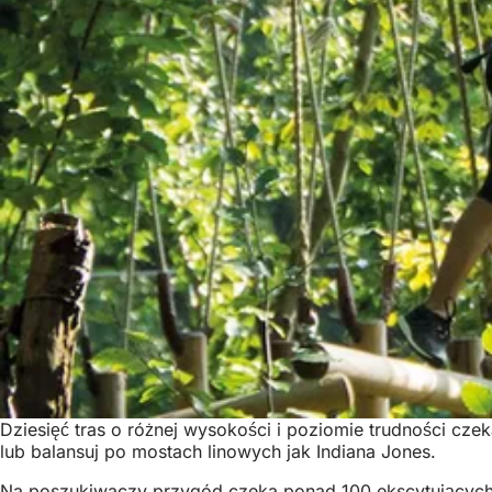
Dziesięć tras o różnej wysokości i poziomie trudności cze
lub balansuj po mostach linowych jak Indiana Jones.
Na poszukiwaczy przygód czeka ponad 100 ekscytujących e