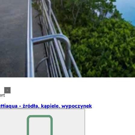
ort
ttiaqua - źródła, kąpiele, wypoczynek
Pamiętaj