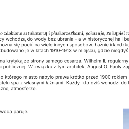
o zdobione sztukaterią i płaskorzeźbami, pokazuje, że kąpiel 
ający wchodzą do wody bez ubrania - a w historycznej hal
żna się pocić na wiele innych sposobów. Łaźnie irlandzko-
 Zbudowano je w latach 1910-1913 w miejscu, gdzie niegdyś
 krytyką ze strony samego cesarza. Wilhelm II, regularn
i publicznej. W związku z tym architekt August O. Pauly za
do którego miasto nabyło prawa krótko przed 1900 rokiem - 
telu spa z własnymi łaźniami. Każdy, kto dziś wchodzi do ła
cznej atmosferze.