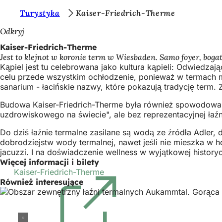
J
Turystyka
Kaiser-Friedrich-Therme
Przejdź do treści
e
Odkryj
s
Kaiser-Friedrich-Therme
Jest to klejnot w koronie term w Wiesbaden. Samo foyer, bogat
t
Kąpiel jest tu celebrowana jako kultura kąpieli: Odwiedz
e
celu przede wszystkim ochłodzenie, ponieważ w termach mo
sanarium - łacińskie nazwy, które pokazują tradycję term.
ś
Budowa Kaiser-Friedrich-Therme była również spowodowana
t
uzdrowiskowego na świecie", ale bez reprezentacyjnej łaźn
u
Do dziś łaźnie termalne zasilane są wodą ze źródła Adler, 
t
dobrodziejstw wody termalnej, nawet jeśli nie mieszka w ho
a
jacuzzi. I na doświadczenie wellness w wyjątkowej history
Więcej informacji i bilety
j
Kaiser-Friedrich-Therme
(Otwiera
Również interesujące
się
:
w
nowej
karcie)