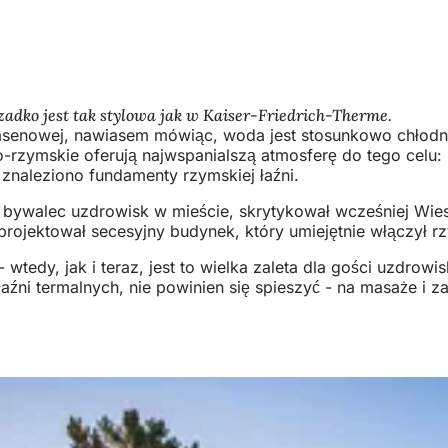
rzadko jest tak stylowa jak w Kaiser-Friedrich-Therme.
i basenowej, nawiasem mówiąc, woda jest stosunkowo chłod
rzymskie oferują najwspanialszą atmosferę do tego celu: k
 znaleziono fundamenty rzymskiej łaźni.
y bywalec uzdrowisk w mieście, skrytykował wcześniej Wie
projektował secesyjny budynek, który umiejętnie włączył rz
wtedy, jak i teraz, jest to wielka zaleta dla gości uzdrow
źni termalnych, nie powinien się spieszyć - na masaże i zab