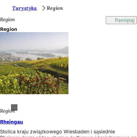
J
Turystyka
Region
Przejdź do treści
e
Region
Pamiętaj
s
Region
t
e
ś
t
u
t
a
j
Region
:
Rheingau
Stolica kraju związkowego Wiesbaden i sąsiednie