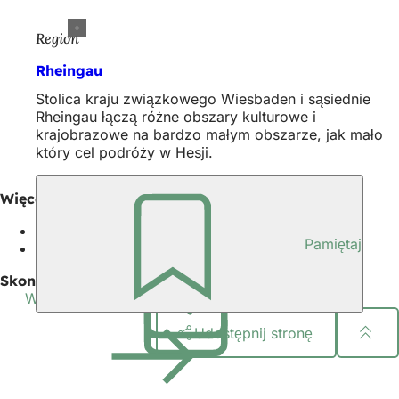
Region
Rheingau
Stolica kraju związkowego Wiesbaden i sąsiednie
Rheingau łączą różne obszary kulturowe i
krajobrazowe na bardzo małym obszarze, jak mało
który cel podróży w Hesji.
Więcej informacji
Frankfurt Ren-Men
(Otwiera
Pamiętaj
Turystyka w Hesji
(Otwiera
się
się
w
Skontaktuj się z nami
w
nowej
Wiesbaden Congress & Marketing GmbH
nowej
karcie)
karcie)
Udostępnij stronę
Obszar
stóp