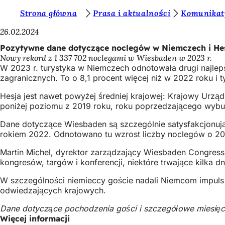
J
Strona główna
Prasa i aktualności
Komunikat
Przejdź do treści
e
26.02.2024
s
Pozytywne dane dotyczące noclegów w Niemczech i Hes
Nowy rekord z 1 337 702 noclegami w Wiesbaden w 2023 r.
t
W 2023 r. turystyka w Niemczech odnotowała drugi najlep
e
zagranicznych. To o 8,1 procent więcej niż w 2022 roku i 
ś
Hesja jest nawet powyżej średniej krajowej: Krajowy Urzą
poniżej poziomu z 2019 roku, roku poprzedzającego wybu
t
u
Dane dotyczące Wiesbaden są szczególnie satysfakcjonują
rokiem 2022. Odnotowano tu wzrost liczby noclegów o 2
t
Martin Michel, dyrektor zarządzający Wiesbaden Congres
a
kongresów, targów i konferencji, niektóre trwające kilka
j
W szczególności niemieccy goście nadali Niemcom impuls
:
odwiedzających krajowych.
Dane dotyczące pochodzenia gości i szczegółowe miesięc
Więcej informacji