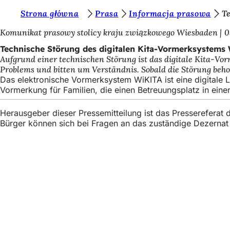
S
Strona główna
Prasa
Informacja prasowa
T
Inhalt anspringen
i
Komunikat prasowy stolicy kraju związkowego Wiesbaden
0
e
Technische Störung des digitalen Kita-Vormerksystems
Aufgrund einer technischen Störung ist das digitale Kita-Vo
b
Problems und bitten um Verständnis. Sobald die Störung beho
e
Das elektronische Vormerksystem WiKITA ist eine digitale L
Vormerkung für Familien, die einen Betreuungsplatz in ein
f
i
Herausgeber dieser Pressemitteilung ist das Presserefera
Bürger können sich bei Fragen an das zuständige Dezerna
n
d
e
Fußbereich
Szybki dostęp
n
s
Wszystkie usł
Kalendarz wy
i
Biuro obywate
Opinie na tema
c