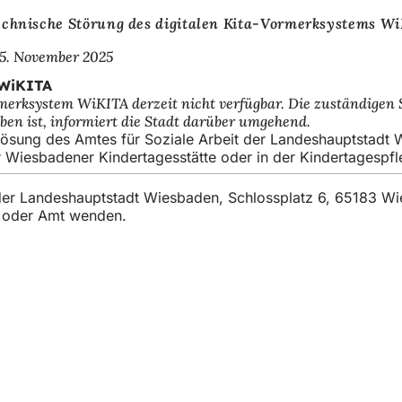
echnische Störung des digitalen Kita-Vormerksystems W
5. November 2025
 WiKITA
rmerksystem WiKITA derzeit nicht verfügbar. Die zuständigen
ben ist, informiert die Stadt darüber umgehend.
ösung des Amtes für Soziale Arbeit der Landeshauptstadt Wie
er Wiesbadener Kindertagesstätte oder in der Kindertagespf
t der Landeshauptstadt Wiesbaden, Schlossplatz 6, 65183 W
t oder Amt wenden.
ugi
darzeń
lskie
t strony internetowej