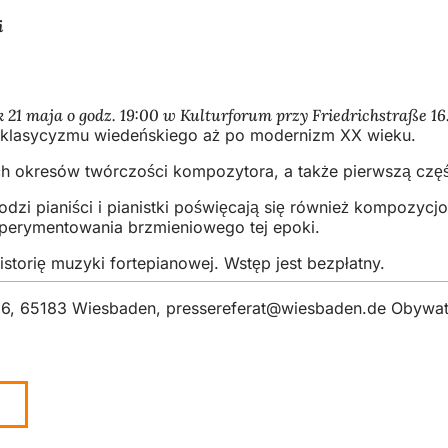
i
21 maja o godz. 19:00 w Kulturforum przy Friedrichstraße 16
 od klasycyzmu wiedeńskiego aż po modernizm XX wieku.
ch okresów twórczości kompozytora, a także pierwszą czę
zi pianiści i pianistki poświęcają się również kompozycj
eksperymentowania brzmieniowego tej epoki.
torię muzyki fortepianowej. Wstęp jest bezpłatny.
z 6, 65183 Wiesbaden,
pressereferat
wiesbaden
de
Obywate