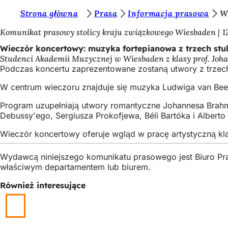
J
Strona główna
Prasa
Informacja prasowa
W
Przejdź do treści
e
Komunikat prasowy stolicy kraju związkowego Wiesbaden
1
s
Wieczór koncertowy: muzyka fortepianowa z trzech stul
Studenci Akademii Muzycznej w Wiesbaden z klasy prof. Johan
t
Podczas koncertu zaprezentowane zostaną utwory z trzech
e
W centrum wieczoru znajduje się muzyka Ludwiga van Bee
ś
Program uzupełniają utwory romantyczne Johannesa Brahmsa
t
Debussy'ego, Sergiusza Prokofjewa, Béli Bartóka i Albert
u
Wieczór koncertowy oferuje wgląd w pracę artystyczną klas
t
a
Wydawcą niniejszego komunikatu prasowego jest Biuro Pr
właściwym departamentem lub biurem.
j
Również interesujące
: