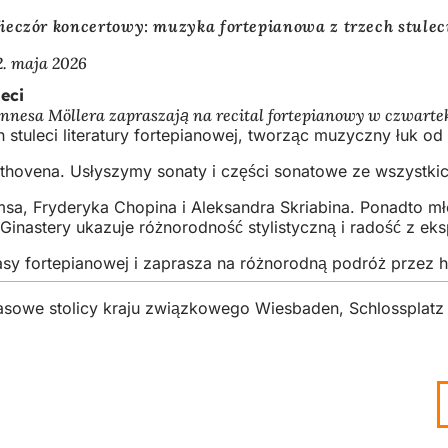
ieczór koncertowy: muzyka fortepianowa z trzech stulec
2. maja 2026
eci
nesa Möllera zapraszają na recital fortepianowy w czwartek 
 stuleci literatury fortepianowej, tworząc muzyczny łuk
thovena. Usłyszymy sonaty i części sonatowe ze wszystki
, Fryderyka Chopina i Aleksandra Skriabina. Ponadto młod
o Ginastery ukazuje różnorodność stylistyczną i radość z 
y fortepianowej i zaprasza na różnorodną podróż przez his
asowe stolicy kraju związkowego Wiesbaden, Schlossplat