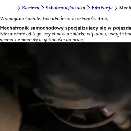
J
Kariera
Szkolenia/studia
Edukacja
Mech
Przejdź do treści
e
Wymagane świadectwo ukończenia szkoły średniej
s
Mechatronik samochodowy specjalizujący się w pojazd
Niezależnie od tego, czy chodzi o zbiórkę odpadów, usługi z
t
specjalne pojazdy w gotowości do pracy!
e
ś
t
u
t
a
j
: