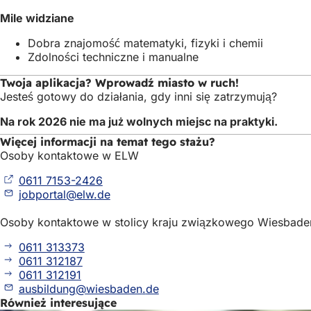
Mile widziane
Dobra znajomość matematyki, fizyki i chemii
Zdolności techniczne i manualne
Twoja aplikacja? Wprowadź miasto w ruch!
Jesteś gotowy do działania, gdy inni się zatrzymują?
Na rok 2026 nie ma już wolnych miejsc na praktyki.
Więcej informacji na temat tego stażu?
Osoby kontaktowe w ELW
0611 7153-2426
(Otwiera
jobportal
elw
de
się
w
Osoby kontaktowe w stolicy kraju związkowego Wiesbade
nowej
karcie)
0611 313373
0611 312187
0611 312191
ausbildung
wiesbaden
de
Również interesujące