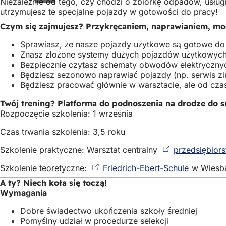
Niezależnie od tego, czy chodzi o zbiórkę odpadów, usłu
utrzymujesz te specjalne pojazdy w gotowości do pracy!
Czym się zajmujesz? Przykręcaniem, naprawianiem, m
Sprawiasz, że nasze pojazdy użytkowe są gotowe do 
Znasz złożone systemy dużych pojazdów użytkowych
Bezpiecznie czytasz schematy obwodów elektrycznych 
Będziesz sezonowo naprawiać pojazdy (np. serwis z
Będziesz pracować głównie w warsztacie, ale od cza
Twój trening? Platforma do podnoszenia na drodze do s
Rozpoczęcie szkolenia: 1 września
Czas trwania szkolenia: 3,5 roku
Szkolenie praktyczne: Warsztat centralny
przedsiębior
Szkolenie teoretyczne:
Friedrich-Ebert-Schule
(Otwiera
w Wiesb
się
A ty? Niech koła się toczą!
w
Wymagania
nowej
karcie)
Dobre świadectwo ukończenia szkoły średniej
Pomyślny udział w procedurze selekcji