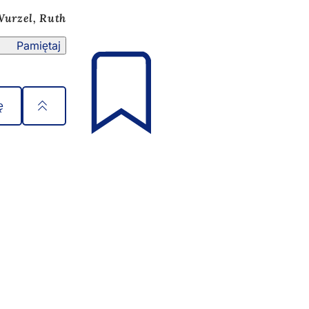
Wurzel, Ruth
Pamiętaj
ę