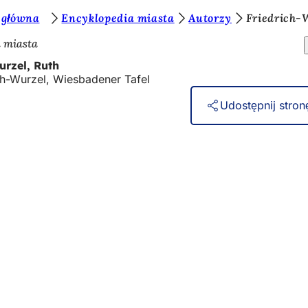
 główna
Encyklopedia miasta
Autorzy
Friedrich-
 miasta
urzel, Ruth
ch-Wurzel, Wiesbadener Tafel
Udostępnij stron
ugi
darzeń
lskie
t strony internetowej
chrony danych
kowania