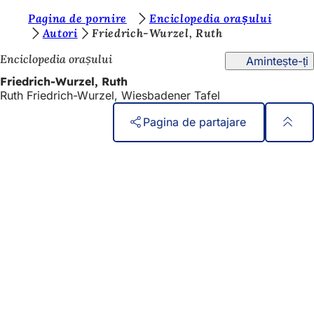
S
Pagina de pornire
Enciclopedia orașului
Salt la conținut
Autori
Friedrich-Wurzel, Ruth
u
Enciclopedia orașului
Amintește-ți
n
Friedrich-Wurzel, Ruth
t
Ruth Friedrich-Wurzel, Wiesbadener Tafel
e
Pagina de partajare
ț
i
Zona
Acces rapid
piciorului
a
Toate serviciile
Calendar de evenimente
i
Biroul pentru cetățeni
c
Feedback privind site-ul web
i
:
Aspecte juridice
Setări de protecție a datelor
Termeni de utilizare