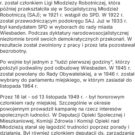
r. został członkiem Ligi Młodzieży Robotniczej, która
później przekształciła się w Socjalistyczną Młodzież
Robotniczą (SAJ); w 1921 r. wstąpił do SPD. W 1922 r.
został przewodniczącym podokręgu SAJ. Już w 1933 r.
był kandydatem SPD w wyborach do rady miasta
Wiesbaden. Podczas dyktatury narodowosocjalistycznej
niezłomnie bronił swoich demokratycznych przekonań. W
rezultacie został zwolniony z pracy i przez lata pozostawał
bezrobotny.
Po wojnie był jednym z "ludzi pierwszej godziny", którzy
położyli podwaliny pod odbudowę Wiesbaden. W 1945 r.
został powołany do Rady Obywatelskiej, a w 1946 r. został
wybrany do parlamentu miejskiego, w którym zasiadał do
listopada 1964 r.
Przez 18 lat - od 13 listopada 1949 r. - był honorowym
członkiem rady miejskiej. Szczególnie w okresie
powojennym prowadził kampanię na rzecz interesów
społecznych ludności. W Deputacji Opieki Społecznej i
Mieszkaniowej, Komisji Zdrowia i Komisji Opieki nad
Młodzieżą starał się łagodzić trudności poprzez porady i
działania. Był również członkiem deputacji ds. zarządzania