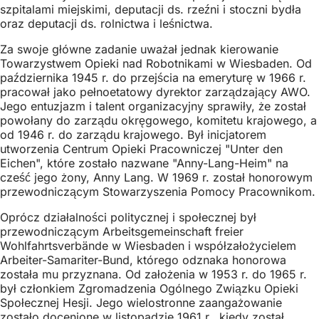
szpitalami miejskimi, deputacji ds. rzeźni i stoczni bydła
oraz deputacji ds. rolnictwa i leśnictwa.
Za swoje główne zadanie uważał jednak kierowanie
Towarzystwem Opieki nad Robotnikami w Wiesbaden. Od
października 1945 r. do przejścia na emeryturę w 1966 r.
pracował jako pełnoetatowy dyrektor zarządzający AWO.
Jego entuzjazm i talent organizacyjny sprawiły, że został
powołany do zarządu okręgowego, komitetu krajowego, a
od 1946 r. do zarządu krajowego. Był inicjatorem
utworzenia Centrum Opieki Pracowniczej "Unter den
Eichen", które zostało nazwane "Anny-Lang-Heim" na
cześć jego żony, Anny Lang. W 1969 r. został honorowym
przewodniczącym Stowarzyszenia Pomocy Pracownikom.
Oprócz działalności politycznej i społecznej był
przewodniczącym Arbeitsgemeinschaft freier
Wohlfahrtsverbände w Wiesbaden i współzałożycielem
Arbeiter-Samariter-Bund, którego odznaka honorowa
została mu przyznana. Od założenia w 1953 r. do 1965 r.
był członkiem Zgromadzenia Ogólnego Związku Opieki
Społecznej Hesji. Jego wielostronne zaangażowanie
zostało docenione w listopadzie 1961 r., kiedy został