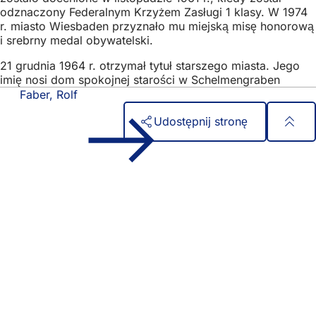
odznaczony Federalnym Krzyżem Zasługi 1 klasy. W 1974
r. miasto Wiesbaden przyznało mu miejską misę honorową
i srebrny medal obywatelski.
21 grudnia 1964 r. otrzymał tytuł starszego miasta. Jego
imię nosi dom spokojnej starości w Schelmengraben
Faber, Rolf
Udostępnij stronę
Obszar
Szybki dostęp
stóp
Wszystkie usługi
Kalendarz wydarzeń
Biuro obywatelskie
Opinie na temat strony internetowej
Kwestie prawne
Ustawienia ochrony danych
Warunki użytkowania