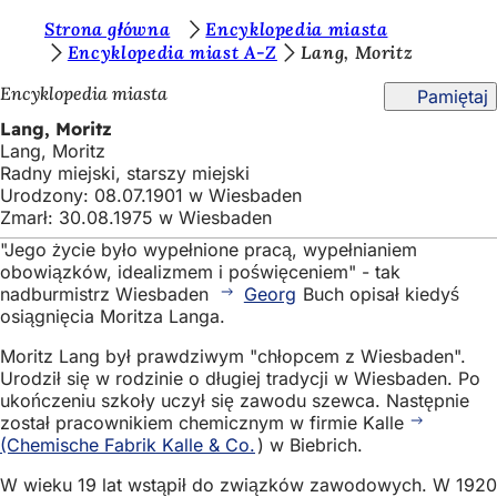
J
Strona główna
Encyklopedia miasta
Przejdź do treści
Encyklopedia miast A-Z
Lang, Moritz
e
Encyklopedia miasta
Pamiętaj
s
Lang, Moritz
t
Lang, Moritz
e
Radny miejski, starszy miejski
Urodzony: 08.07.1901 w Wiesbaden
ś
Zmarł: 30.08.1975 w Wiesbaden
t
"Jego życie było wypełnione pracą, wypełnianiem
u
obowiązków, idealizmem i poświęceniem" - tak
nadburmistrz Wiesbaden
Georg
Buch opisał kiedyś
t
osiągnięcia Moritza Langa.
a
Moritz Lang był prawdziwym "chłopcem z Wiesbaden".
j
Urodził się w rodzinie o długiej tradycji w Wiesbaden. Po
ukończeniu szkoły uczył się zawodu szewca. Następnie
:
został pracownikiem chemicznym w firmie Kalle
(Chemische Fabrik Kalle & Co.
) w Biebrich.
W wieku 19 lat wstąpił do związków zawodowych. W 1920