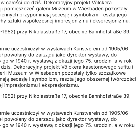
 w całości do dziś. Dekoracyjny projekt Völckera
acji pomieszczeń galerii Muzeum w Wiesbaden pozostały
ennych przypominają secesję i symbolizm, reszta jego
chy sztuki współczesnej impresjonizmu i ekspresjonizmu.
1952) przy Nikolasstraße 17, obecnie Bahnhofstraße 39,
ularnie uczestniczył w wystawach Kunstverein od 1905/06
ał powołany do zarządu jako dyrektor wystawy, do
 go w 1940 r. wystawą z okazji jego 75. urodzin, a w rok
 dziś. Dekoracyjny projekt Völckera kasetonowego sufitu i
alerii Muzeum w Wiesbaden pozostały tylko szczątkowe
ją secesję i symbolizm, reszta jego obszernej twórczości
ej impresjonizmu i ekspresjonizmu.
1952) przy Nikolasstraße 17, obecnie Bahnhofstraße 39,
ularnie uczestniczył w wystawach Kunstverein od 1905/06
ał powołany do zarządu jako dyrektor wystawy, do
 go w 1940 r. wystawą z okazji jego 75. urodzin, a w roku