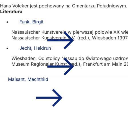
Hans Völcker jest pochowany na Cmentarzu Południowym.
Literatura
Funk, Birgit
Nassauischer Kunstverein w pierwszej połowie XX wie
Nassauischer Kunstverein e.V. (red.), Wiesbaden 1997
Jecht, Heidrun
Wiesbaden. Od stolicy Nassau do światowego uzdrowis
Museum Regionaler Kunst (red.), Frankfurt am Main 20
Maisant, Mechthild
Obszar
Szybki dostęp
stóp
Wszystkie usł
Kalendarz wy
Biuro obywate