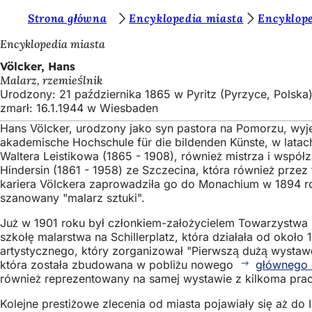
J
Strona główna
Encyklopedia miasta
Encyklope
Przejdź do treści
e
Encyklopedia miasta
s
Völcker, Hans
Malarz, rzemieślnik
t
Urodzony: 21 października 1865 w Pyritz (Pyrzyce, Polska
e
zmarł: 16.1.1944 w Wiesbaden
ś
Hans Völcker, urodzony jako syn pastora na Pomorzu, wyje
akademische Hochschule für die bildenden Künste, w lata
t
Waltera Leistikowa (1865 - 1908), również mistrza i współ
u
Hindersin (1861 - 1958) ze Szczecina, która również przez
kariera Völckera zaprowadziła go do Monachium w 1894 ro
t
szanowany "malarz sztuki".
a
Już w 1901 roku był członkiem-założycielem Towarzystwa
j
szkołę malarstwa na Schillerplatz, która działała od okoł
artystycznego, który zorganizował "Pierwszą dużą wystaw
:
która została zbudowana w pobliżu nowego
głównego 
również reprezentowany na samej wystawie z kilkoma pra
Kolejne prestiżowe zlecenia od miasta pojawiały się aż do