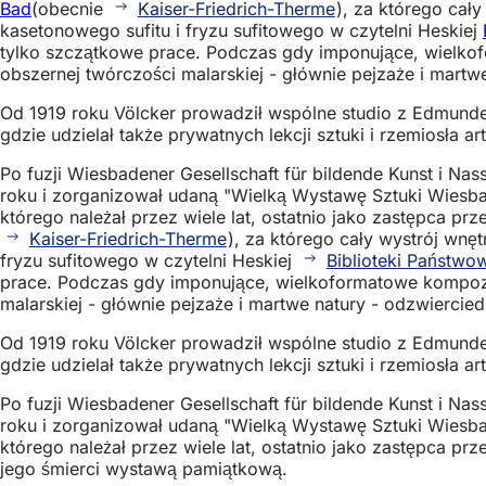
Bad
(obecnie
Kaiser-Friedrich-Therme
), za którego cał
kasetonowego sufitu i fryzu sufitowego w czytelni Heskiej
tylko szczątkowe prace. Podczas gdy imponujące, wielkof
obszernej twórczości malarskiej - głównie pejzaże i mart
Od 1919 roku Völcker prowadził wspólne studio z Edmunde
gdzie udzielał także prywatnych lekcji sztuki i rzemiosła a
Po fuzji Wiesbadener Gesellschaft für bildende Kunst i Nas
roku i zorganizował udaną "Wielką Wystawę Sztuki Wiesb
którego należał przez wiele lat, ostatnio jako zastępca 
Kaiser-Friedrich-Therme
), za którego cały wystrój wnę
fryzu sufitowego w czytelni Heskiej
Biblioteki Państwo
prace. Podczas gdy imponujące, wielkoformatowe kompozyc
malarskiej - głównie pejzaże i martwe natury - odzwierci
Od 1919 roku Völcker prowadził wspólne studio z Edmunde
gdzie udzielał także prywatnych lekcji sztuki i rzemiosła a
Po fuzji Wiesbadener Gesellschaft für bildende Kunst i Nas
roku i zorganizował udaną "Wielką Wystawę Sztuki Wiesb
którego należał przez wiele lat, ostatnio jako zastępca 
jego śmierci wystawą pamiątkową.