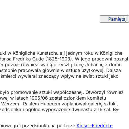
Pamiętaj
uki w Königliche Kunstschule i jednym roku w Königliche
 Hansa Fredrika Gude (1825-1903). W jego pracowni poznał
lcker poznał również swoją przyszłą żonę Johannę z domu
 następnie pracowała głównie w sztuce użytkowej. Dalsza
śmierci wywierał znaczący wpływ na świat sztuki jako
było promowanie sztuki współczesnej. Otworzył również
owej w latach 1905/06 został członkiem komitetu
m Werzem i Paulem Huberem zaplanował galerię sztuki,
zedsionka i ogólne wyposażenie dwunastu z 16 sal. Był
udniowego i przedsionka na parterze
Kaiser-Friedrich-