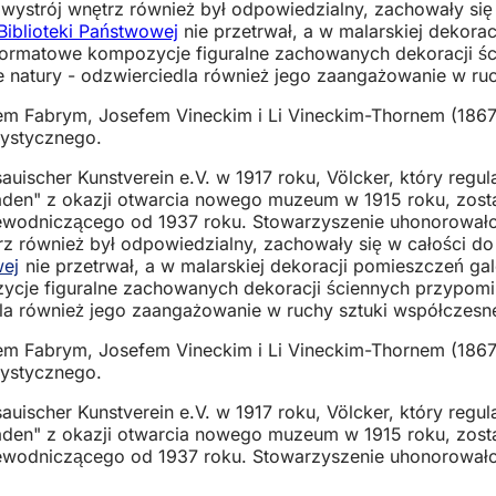
y wystrój wnętrz również był odpowiedzialny, zachowały się
Biblioteki Państwowej
nie przetrwał, a w malarskiej dekor
ormatowe kompozycje figuralne zachowanych dekoracji ści
we natury - odzwierciedla również jego zaangażowanie w ru
m Fabrym, Josefem Vineckim i Li Vineckim-Thornem (1867-
rtystycznego.
sauischer Kunstverein e.V. w 1917 roku, Völcker, który reg
aden" z okazji otwarcia nowego muzeum w 1915 roku, zost
przewodniczącego od 1937 roku. Stowarzyszenie uhonorowało
trz również był odpowiedzialny, zachowały się w całości do
wej
nie przetrwał, a w malarskiej dekoracji pomieszczeń g
je figuralne zachowanych dekoracji ściennych przypomina
edla również jego zaangażowanie w ruchy sztuki współczesn
m Fabrym, Josefem Vineckim i Li Vineckim-Thornem (1867-
rtystycznego.
sauischer Kunstverein e.V. w 1917 roku, Völcker, który reg
aden" z okazji otwarcia nowego muzeum w 1915 roku, zost
przewodniczącego od 1937 roku. Stowarzyszenie uhonorowało