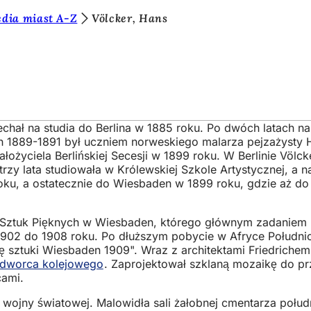
dia miast A-Z
Völcker, Hans
)
chał na studia do Berlina w 1885 roku. Po dwóch latach na
ch 1889-1891 był uczniem norweskiego malarza pejzażysty
założyciela Berlińskiej Secesji w 1899 roku. W Berlinie Vö
 trzy lata studiowała w Królewskiej Szkole Artystycznej, a
ku, a ostatecznie do Wiesbaden w 1899 roku, gdzie aż do 
 Sztuk Pięknych w Wiesbaden, którego głównym zadaniem 
o 1902 do 1908 roku. Po dłuższym pobycie w Afryce Południ
ę sztuki Wiesbaden 1909". Wraz z architektami Friedriche
dworca kolejowego
. Zaprojektował szklaną mozaikę do pr
cami.
 I wojny światowej. Malowidła sali żałobnej cmentarza poł