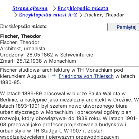
J
Strona główna
Encyklopedia miasta
Przejdź do treści
Encyklopedia miast A-Z
Fischer, Theodor
e
Encyklopedia miasta
Pamiętaj
s
Fischer, Theodor
t
Fischer, Theodor
e
Architekt, urbanista
Urodzony: 28.05.1862 w Schweinfurcie
ś
Zmarł: 25.12.1938 w Monachium
t
Fischer studiował architekturę w TH Monachium pod
u
kierunkiem Augusta i
Friedricha von Thiersch
w latach
1880-85.
t
W latach 1886-89 pracował w biurze Paula Wallota w
a
Berlinie, a następnie jako niezależny architekt w Dreźnie. W
j
latach 1893-1901 był szefem nowo utworzonego biura
urbanistycznego w Monachium i opracował ogólny plan
:
rozwoju, który obowiązywał do 1939 roku. W latach 1901-
08 pracował jako profesor projektowania budynków i
urbanistyki w TH Stuttgart. W 1907 r. został
współzałożycielem i pierwszym przewodniczącym