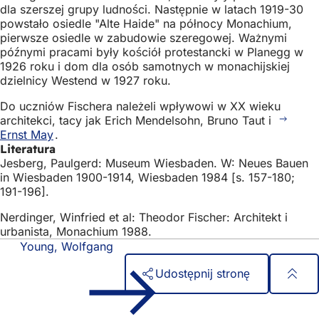
dla szerszej grupy ludności. Następnie w latach 1919-30
powstało osiedle "Alte Haide" na północy Monachium,
pierwsze osiedle w zabudowie szeregowej. Ważnymi
późnymi pracami były kościół protestancki w Planegg w
1926 roku i dom dla osób samotnych w monachijskiej
dzielnicy Westend w 1927 roku.
Do uczniów Fischera należeli wpływowi w XX wieku
architekci, tacy jak Erich Mendelsohn, Bruno Taut i
Ernst May
.
Literatura
Jesberg, Paulgerd: Museum Wiesbaden. W: Neues Bauen
in Wiesbaden 1900-1914, Wiesbaden 1984 [s. 157-180;
191-196].
Nerdinger, Winfried et al: Theodor Fischer: Architekt i
urbanista, Monachium 1988.
Young, Wolfgang
Udostępnij stronę
Obszar
Szybki dostęp