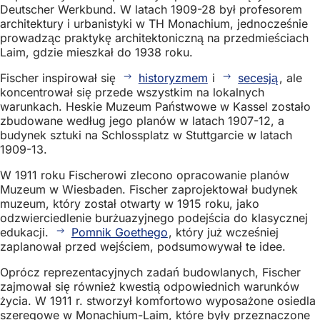
Deutscher Werkbund. W latach 1909-28 był profesorem
architektury i urbanistyki w TH Monachium, jednocześnie
prowadząc praktykę architektoniczną na przedmieściach
Laim, gdzie mieszkał do 1938 roku.
Fischer inspirował się
historyzmem
i
secesją
, ale
koncentrował się przede wszystkim na lokalnych
warunkach. Heskie Muzeum Państwowe w Kassel zostało
zbudowane według jego planów w latach 1907-12, a
budynek sztuki na Schlossplatz w Stuttgarcie w latach
1909-13.
W 1911 roku Fischerowi zlecono opracowanie planów
Muzeum w Wiesbaden. Fischer zaprojektował budynek
muzeum, który został otwarty w 1915 roku, jako
odzwierciedlenie burżuazyjnego podejścia do klasycznej
edukacji.
Pomnik Goethego
, który już wcześniej
zaplanował przed wejściem, podsumowywał te idee.
Oprócz reprezentacyjnych zadań budowlanych, Fischer
zajmował się również kwestią odpowiednich warunków
życia. W 1911 r. stworzył komfortowo wyposażone osiedla
szeregowe w Monachium-Laim, które były przeznaczone