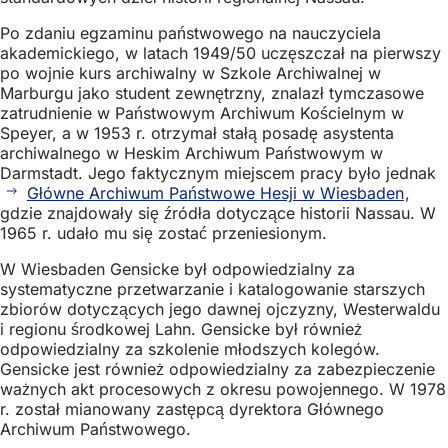
Po zdaniu egzaminu państwowego na nauczyciela
akademickiego, w latach 1949/50 uczęszczał na pierwszy
po wojnie kurs archiwalny w Szkole Archiwalnej w
Marburgu jako student zewnętrzny, znalazł tymczasowe
zatrudnienie w Państwowym Archiwum Kościelnym w
Speyer, a w 1953 r. otrzymał stałą posadę asystenta
archiwalnego w Heskim Archiwum Państwowym w
Darmstadt. Jego faktycznym miejscem pracy było jednak
Główne Archiwum Państwowe Hesji w Wiesbaden
,
gdzie znajdowały się źródła dotyczące historii Nassau. W
1965 r. udało mu się zostać przeniesionym.
W Wiesbaden Gensicke był odpowiedzialny za
systematyczne przetwarzanie i katalogowanie starszych
zbiorów dotyczących jego dawnej ojczyzny, Westerwaldu
i regionu środkowej Lahn. Gensicke był również
odpowiedzialny za szkolenie młodszych kolegów.
Gensicke jest również odpowiedzialny za zabezpieczenie
ważnych akt procesowych z okresu powojennego. W 1978
r. został mianowany zastępcą dyrektora Głównego
Archiwum Państwowego.