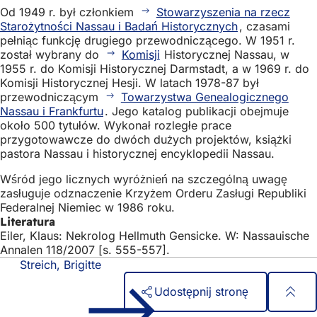
Od 1949 r. był członkiem
Stowarzyszenia na rzecz
Starożytności Nassau i Badań Historycznych
, czasami
pełniąc funkcję drugiego przewodniczącego. W 1951 r.
został wybrany do
Komisji
Historycznej Nassau, w
1955 r. do Komisji Historycznej Darmstadt, a w 1969 r. do
Komisji Historycznej Hesji. W latach 1978-87 był
przewodniczącym
Towarzystwa Genealogicznego
Nassau i Frankfurtu
. Jego katalog publikacji obejmuje
około 500 tytułów. Wykonał rozległe prace
przygotowawcze do dwóch dużych projektów, książki
pastora Nassau i historycznej encyklopedii Nassau.
Wśród jego licznych wyróżnień na szczególną uwagę
zasługuje odznaczenie Krzyżem Orderu Zasługi Republiki
Federalnej Niemiec w 1986 roku.
Literatura
Eiler, Klaus: Nekrolog Hellmuth Gensicke. W: Nassauische
Annalen 118/2007 [s. 555-557].
Streich, Brigitte
Udostępnij stronę