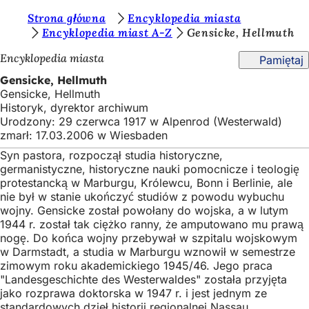
J
Strona główna
Encyklopedia miasta
Przejdź do treści
Encyklopedia miast A-Z
Gensicke, Hellmuth
e
Encyklopedia miasta
Pamiętaj
s
Gensicke, Hellmuth
t
Gensicke, Hellmuth
e
Historyk, dyrektor archiwum
Urodzony: 29 czerwca 1917 w Alpenrod (Westerwald)
ś
zmarł: 17.03.2006 w Wiesbaden
t
Syn pastora, rozpoczął studia historyczne,
u
germanistyczne, historyczne nauki pomocnicze i teologię
protestancką w Marburgu, Królewcu, Bonn i Berlinie, ale
t
nie był w stanie ukończyć studiów z powodu wybuchu
wojny. Gensicke został powołany do wojska, a w lutym
a
1944 r. został tak ciężko ranny, że amputowano mu prawą
j
nogę. Do końca wojny przebywał w szpitalu wojskowym
w Darmstadt, a studia w Marburgu wznowił w semestrze
:
zimowym roku akademickiego 1945/46. Jego praca
"Landesgeschichte des Westerwaldes" została przyjęta
jako rozprawa doktorska w 1947 r. i jest jednym ze
standardowych dzieł historii regionalnej Nassau.