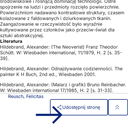
środowiskowe i rosnącą dominację technologii. Ostre
spojrzenie na ludzi i przedmioty rozcięło powierzchnie.
Powierzchniom nadawano kontrastowe struktury, czasem
kolażowane z fałdowanych i dziurkowanych tkanin.
Zaangażowanie w rzeczywistość było wyraźnie
kultywowane przez członków jako przeciw-świat dla
sztuki abstrakcyjnej.
Literatura
Hildebrand, Alexander: (The Neoverist) Franz Theodor
Schütt. W: Wiesbaden international, 11/1979, H. 2 [s. 35-
39].
Hildebrand, Alexander: Odnajdywanie codzienności. The
painter K H Buch, 2nd ed., Wiesbaden 2001.
Hildebrand, Alexander: (Malarz i grafik) Bruno Reinbacher.
W: Wiesbaden international 17/1985, H. 2 [s. 31-33].
Reusch, Felicitas
Udostępnij stronę
Obszar
Szybki dostęp
stóp