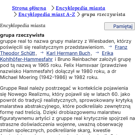
J
Strona główna
Encyklopedia miasta
Przejdź do treści
Encyklopedia miast A-Z
grupa rzeczywista
e
Encyklopedia miasta
Pamiętaj
s
grupa rzeczywista
t
gruppe real to nazwa grupy malarzy z Wiesbaden, którzy
e
poświęcili się realistycznym przedstawieniom.
Franz
Theodor Schütt
,
Karl Hermann Buch
,
Erika
ś
Kohlhöfer-Hammesfahr
i Bruno Reinbacher założyli grupę
t
pod tą nazwą w 1965 roku. Felix Hamsvaar (prawdziwe
nazwisko Hammesfahr) dołączył w 1980 roku, a dr
u
Michael Moering (1942-1986) w 1982 roku.
t
Gruppe Real należy postrzegać w kontekście pojawienia
a
się Nowego Realizmu, który pojawił się w latach 60. jako
powrót do tradycji realistycznych, sprowokowany krytyką
j
malarstwa abstrakcyjnego, które podkreślało zewnętrzną
:
formę nad treścią. Dzięki drobiazgowemu malarstwu
figuratywnemu artyści z gruppe real krytycznie spojrzeli na
straszne doświadczenia wojenne, uważną obserwację
zmian społecznych, podkreślanie skarg, kwestie