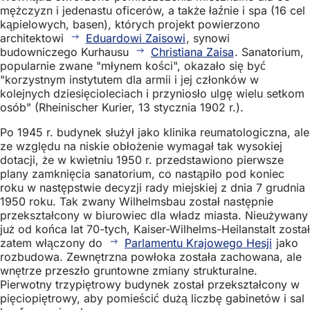
mężczyzn i jedenastu oficerów, a także łaźnie i spa (16 cel
kąpielowych, basen), których projekt powierzono
architektowi
Eduardowi Zaisowi
, synowi
budowniczego Kurhausu
Christiana Zaisa
. Sanatorium,
popularnie zwane "młynem kości", okazało się być
"korzystnym instytutem dla armii i jej członków w
kolejnych dziesięcioleciach i przyniosło ulgę wielu setkom
osób" (Rheinischer Kurier, 13 stycznia 1902 r.).
Po 1945 r. budynek służył jako klinika reumatologiczna, ale
ze względu na niskie obłożenie wymagał tak wysokiej
dotacji, że w kwietniu 1950 r. przedstawiono pierwsze
plany zamknięcia sanatorium, co nastąpiło pod koniec
roku w następstwie decyzji rady miejskiej z dnia 7 grudnia
1950 roku. Tak zwany Wilhelmsbau został następnie
przekształcony w biurowiec dla władz miasta. Nieużywany
już od końca lat 70-tych, Kaiser-Wilhelms-Heilanstalt został
zatem włączony do
Parlamentu Krajowego Hesji
jako
rozbudowa. Zewnętrzna powłoka została zachowana, ale
wnętrze przeszło gruntowne zmiany strukturalne.
Pierwotny trzypiętrowy budynek został przekształcony w
pięciopiętrowy, aby pomieścić dużą liczbę gabinetów i sal