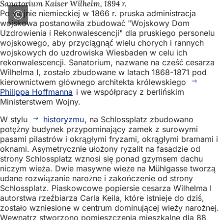
Sanatorium Kaiser Wilhelm, 1894 r.
Po wojnie niemieckiej w 1866 r. pruska administracja
wojskowa postanowiła zbudować "Wojskowy Dom
Uzdrowienia i Rekonwalescencji" dla pruskiego personelu
wojskowego, aby przyciągnąć wielu chorych i rannych
wojskowych do uzdrowiska Wiesbaden w celu ich
rekonwalescencji. Sanatorium, nazwane na cześć cesarza
Wilhelma I, zostało zbudowane w latach 1868-1871 pod
kierownictwem głównego architekta królewskiego
Philippa Hoffmanna
i we współpracy z berlińskim
Ministerstwem Wojny.
W stylu
historyzmu
, na Schlossplatz zbudowano
potężny budynek przypominający zamek z surowymi
pasami pilastrów i okrągłymi fryzami, okrągłymi bramami i
oknami. Asymetrycznie ułożony ryzalit na fasadzie od
strony Schlossplatz wznosi się ponad gzymsem dachu
niczym wieża. Dwie masywne wieże na Mühlgasse tworzą
udane rozwiązanie narożne i zakończenie od strony
Schlossplatz. Piaskowcowe popiersie cesarza Wilhelma I
autorstwa rzeźbiarza Carla Keila, które istnieje do dziś,
zostało wzniesione w centrum dominującej wieży narożnej.
Wewnątrz stworzono pomieszczenia mieszkalne dla 88