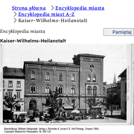
J
Strona główna
Encyklopedia miasta
Przejdź do treści
Encyklopedia miast A-Z
e
Kaiser-Wilhelms-Heilanstalt
s
Encyklopedia miasta
Pamiętaj
t
Kaiser-Wilhelms-Heilanstalt
e
ś
t
u
t
a
j
: