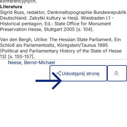
konferencyjnych.
Literatura
Sigrid Russ, redaktor, Denkmaltopographie Bundesrepublik
Deutschland. Zabytki kultury w Hesji. Wiesbaden I.1 -
Historical pentagon. Ed.: State Office for Monument
Preservation Hesse, Stuttgart 2005 [s. 104].
Van den Bergh, Ulrike: The Hessian State Parliament. Ein
Schloß als Parlamentssitz, Königstein/Taunus 1995
(Political and Parliamentary History of the State of Hesse
13) [s. 155-157].
Neese, Bernd-Michael
Udostępnij stronę
Obszar
Szybki dostęp
stóp
Wszystkie usługi
Kalendarz wydarzeń
Biuro obywatelskie
Opinie na temat strony internetowej