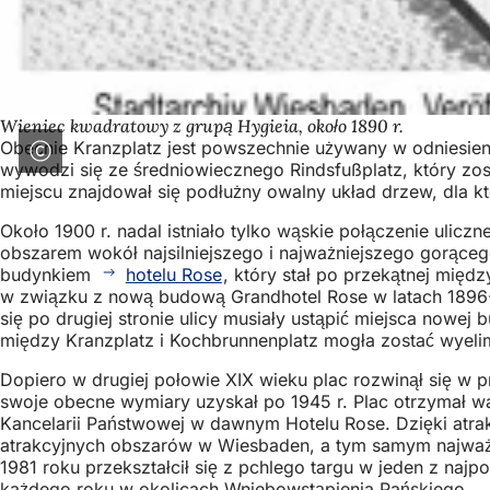
Wieniec kwadratowy z grupą Hygieia, około 1890 r.
Obecnie Kranzplatz jest powszechnie używany w odniesieni
wywodzi się ze średniowiecznego Rindsfußplatz, który zos
miejscu znajdował się podłużny owalny układ drzew, dla k
Około 1900 r. nadal istniało tylko wąskie połączenie ulic
obszarem wokół najsilniejszego i najważniejszego gorące
budynkiem
hotelu Rose
, który stał po przekątnej międ
w związku z nową budową Grandhotel Rose w latach 1896-
się po drugiej stronie ulicy musiały ustąpić miejsca nowej
między Kranzplatz i Kochbrunnenplatz mogła zostać wyel
Dopiero w drugiej połowie XIX wieku plac rozwinął się w p
swoje obecne wymiary uzyskał po 1945 r. Plac otrzymał waż
Kancelarii Państwowej w dawnym Hotelu Rose. Dzięki atrak
atrakcyjnych obszarów w Wiesbaden, a tym samym najważni
1981 roku przekształcił się z pchlego targu w jeden z najp
każdego roku w okolicach Wniebowstąpienia Pańskiego.