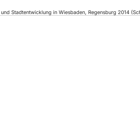
 und Stadtentwicklung in Wiesbaden, Regensburg 2014 (Schr
ugi
darzeń
lskie
t strony internetowej
chrony danych
kowania
sprawie dostępności