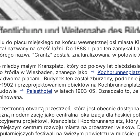
u do placu miejskiego na końcu wewnętrznej osi miasta Kir
tał nazwany na cześć łaźni. Do 1888 r. plac ten zamykał 
tórego nazwa "Crantz" została znaturalizowana w połowie X
zne między małym Kranzplatz, który od połowy lat pięćdzie
go źródła w Wiesbaden, znanego jako
Kochbrunnenplatz
zy dwoma placami. Budynek ten został zburzony, podobnie j
1902 i przeprojektowaniem obiektów na Kochbrunnenplatz,
 budowie
Palasthotel
w latach 1903-05. Oznaczało to, że 
iminowana.
rzestronną otwartą przestrzeń, która jest obecnie dostępna
ną modernizację jako centralna lokalizacja dla heskiej pol
cyjnemu projektowi, Kranzplatz i Kochbrunnenplatz, który 
ejszym centrum rozwoju miasta na przestrzeni wieków. Do
opularniejszych festiwali na świeżym powietrzu w mieście i 