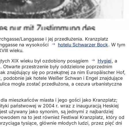
chgasse/Langgasse i jej przedłużenia. Kranzplatz
Langgasse na wysokości
hotelu Schwarzer Bock
. W tym
VIII wieku.
siątych XIX wieku był ozdobiony posągiem
Hygiei
, a
. Otwarte przestrzenie były oddzielone poprzednim
ak znajdujący się po przekątnej za nim Europäischer Hof,
 podobnie jak hotele Weißer Schwan i Engel znajdujące
ulica mogła zostać przedłużona, a cezura urbanistyczna
 dla mieszkańców miasta i jego gości jako Kranzplatz;
ityki państwowej w 2004 r. wraz z inauguracją Heskiej
jest używany jako synonim, są jednymi z najbardziej
wodem na to jest również Festiwal Kranzplatz, który od
przyciąga tysiące, głównie młodych ludzi, przez pięć dni