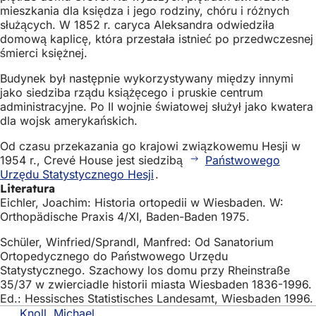
mieszkania dla księdza i jego rodziny, chóru i różnych
służących. W 1852 r. caryca Aleksandra odwiedziła
domową kaplicę, która przestała istnieć po przedwczesnej
śmierci księżnej.
Budynek był następnie wykorzystywany między innymi
jako siedziba rządu książęcego i pruskie centrum
administracyjne. Po II wojnie światowej służył jako kwatera
dla wojsk amerykańskich.
Od czasu przekazania go krajowi związkowemu Hesji w
1954 r., Crevé House jest siedzibą
Państwowego
Urzędu Statystycznego Hesji
.
Literatura
Eichler, Joachim: Historia ortopedii w Wiesbaden. W:
Orthopädische Praxis 4/XI, Baden-Baden 1975.
Schüler, Winfried/Sprandl, Manfred: Od Sanatorium
Ortopedycznego do Państwowego Urzędu
Statystycznego. Szachowy los domu przy Rheinstraße
35/37 w zwierciadle historii miasta Wiesbaden 1836-1996.
Ed.: Hessisches Statistisches Landesamt, Wiesbaden 1996.
Knoll, Michael