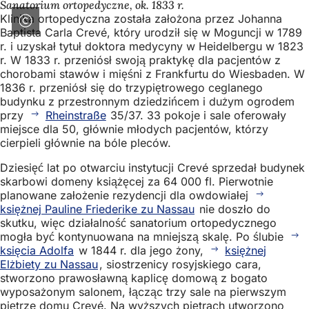
Sanatorium ortopedyczne, ok. 1833 r.
Klinika ortopedyczna została założona przez Johanna
Baptista Carla Crevé, który urodził się w Moguncji w 1789
r. i uzyskał tytuł doktora medycyny w Heidelbergu w 1823
r. W 1833 r. przeniósł swoją praktykę dla pacjentów z
chorobami stawów i mięśni z Frankfurtu do Wiesbaden. W
1836 r. przeniósł się do trzypiętrowego ceglanego
budynku z przestronnym dziedzińcem i dużym ogrodem
przy
Rheinstraße
35/37. 33 pokoje i sale oferowały
miejsce dla 50, głównie młodych pacjentów, którzy
cierpieli głównie na bóle pleców.
Dziesięć lat po otwarciu instytucji Crevé sprzedał budynek
skarbowi domeny książęcej za 64 000 fl. Pierwotnie
planowane założenie rezydencji dla owdowiałej
księżnej Pauline Friederike zu Nassau
nie doszło do
skutku, więc działalność sanatorium ortopedycznego
mogła być kontynuowana na mniejszą skalę. Po ślubie
księcia Adolfa
w 1844 r. dla jego żony,
księżnej
Elżbiety zu Nassau
, siostrzenicy rosyjskiego cara,
stworzono prawosławną kaplicę domową z bogato
wyposażonym salonem, łącząc trzy sale na pierwszym
piętrze domu Crevé. Na wyższych piętrach utworzono