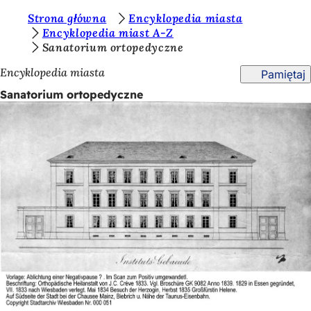
J
Strona główna
Encyklopedia miasta
Przejdź do treści
Encyklopedia miast A-Z
e
Sanatorium ortopedyczne
s
Encyklopedia miasta
Pamiętaj
t
Sanatorium ortopedyczne
e
ś
t
u
t
a
j
: