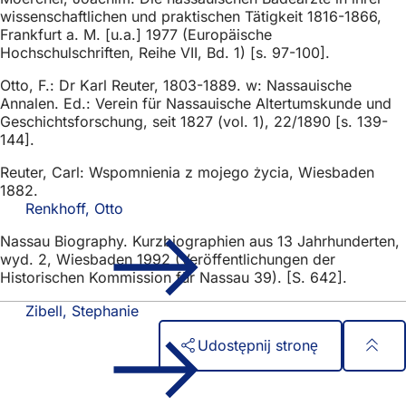
wissenschaftlichen und praktischen Tätigkeit 1816-1866,
Frankfurt a. M. [u.a.] 1977 (Europäische
Hochschulschriften, Reihe VII, Bd. 1) [s. 97-100].
Otto, F.: Dr Karl Reuter, 1803-1889. w: Nassauische
Annalen. Ed.: Verein für Nassauische Altertumskunde und
Geschichtsforschung, seit 1827 (vol. 1), 22/1890 [s. 139-
144].
Reuter, Carl: Wspomnienia z mojego życia, Wiesbaden
1882.
Renkhoff, Otto
Nassau Biography. Kurzbiographien aus 13 Jahrhunderten,
wyd. 2, Wiesbaden 1992 (Veröffentlichungen der
Historischen Kommission für Nassau 39). [S. 642].
Zibell, Stephanie
Udostępnij stronę
Obszar
Szybki dostęp