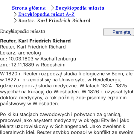
J
Strona główna
Encyklopedia miasta
Przejdź do treści
Encyklopedia miast A-Z
e
Reuter, Karl Friedrich Richard
s
Encyklopedia miasta
Pamiętaj
t
Reuter, Karl Friedrich Richard
e
Reuter, Karl Friedrich Richard
Lekarz, archeolog
ś
ur.: 10.03.1803 w Aschaffenburgu
t
zm.: 12.11.1889 w Rüdesheim
u
W 1820 r. Reuter rozpoczął studia filologiczne w Bonn, ale
w 1822 r. przeniósł się na Uniwersytet w Heidelbergu,
t
gdzie rozpoczął studia medyczne. W latach 1824 i 1825
a
wyjechał na kurację do Wiesbaden. W 1826 r. uzyskał tytuł
doktora medycyny, a rok później zdał pisemny egzamin
j
państwowy w Wiesbaden.
:
Po kilku stacjach zawodowych i pobytach za granicą,
pracował jako asystent medyczny w okręgu Eltville i jako
lekarz uzdrowiskowy w Schlangenbad. Jako zwolennik
liberalnych idei, Reuter szybko popadł w konflikt ze swoim