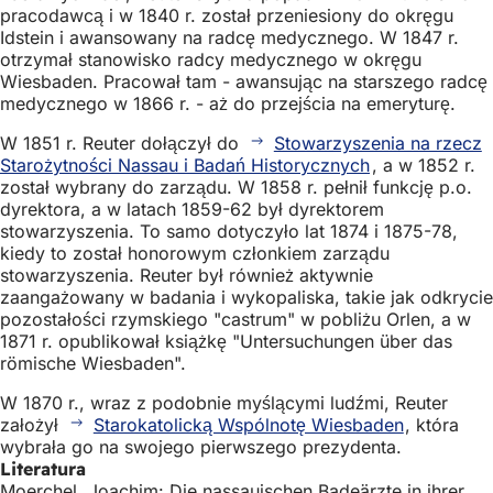
pracodawcą i w 1840 r. został przeniesiony do okręgu
Idstein i awansowany na radcę medycznego. W 1847 r.
otrzymał stanowisko radcy medycznego w okręgu
Wiesbaden. Pracował tam - awansując na starszego radcę
medycznego w 1866 r. - aż do przejścia na emeryturę.
W 1851 r. Reuter dołączył do
Stowarzyszenia na rzecz
Starożytności Nassau i Badań Historycznych
, a w 1852 r.
został wybrany do zarządu. W 1858 r. pełnił funkcję p.o.
dyrektora, a w latach 1859-62 był dyrektorem
stowarzyszenia. To samo dotyczyło lat 1874 i 1875-78,
kiedy to został honorowym członkiem zarządu
stowarzyszenia. Reuter był również aktywnie
zaangażowany w badania i wykopaliska, takie jak odkrycie
pozostałości rzymskiego "castrum" w pobliżu Orlen, a w
1871 r. opublikował książkę "Untersuchungen über das
römische Wiesbaden".
W 1870 r., wraz z podobnie myślącymi ludźmi, Reuter
założył
Starokatolicką Wspólnotę Wiesbaden
, która
wybrała go na swojego pierwszego prezydenta.
Literatura
Moerchel, Joachim: Die nassauischen Badeärzte in ihrer