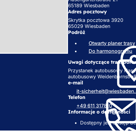
65189 Wiesbaden
Adres pocztowy
Skrytka pocztowa 3920
65029 Wiesbaden
Podróż
Otwarty planer trasy
Do harmonogramu
(
O
Uwagi dotyczące transport
t
Przystanek autobusowy Hasen
i
autobusowy Weidenbornstraße
e
e-mail
r
it-sicherheit
wiesbaden
a
Telefon
s
+49 611 317810
i
Informacje o dostępności
ę
Dostępny jest dostęp be
n
o