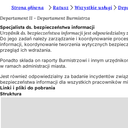
J
Strona główna
Ratusz
Wszystkie usługi
Depa
Przejdź do treści
e
Departament II - Departament Burmistrza
s
Specjalista ds. bezpieczeństwa informacji
Urzędnik ds. bezpieczeństwa informacji jest odpowiedzialny 
t
Do jego zadań należy zarządzanie i koordynowanie proce
e
informacji, koordynowanie tworzenia wytycznych bezpiecz
przegląd ich wdrażania.
ś
Ponadto składa on raporty Burmistrzowi i innym urzędnik
t
w ramach administracji miasta.
u
Jest również odpowiedzialny za badanie incydentów zwią
t
bezpieczeństwa informacji dla wszystkich pracowników m
a
Linki i pliki do pobrania
Struktura
j
: