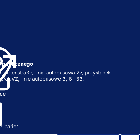
(
O
t
w
u publicznego
i
w
gartenstraße, linia autobusowa 27, przystanek
e
/JUVZ, linie autobusowe 3, 6 i 33.
r
a
de
s
i
ę
w
n
w
o
z barier
w
e