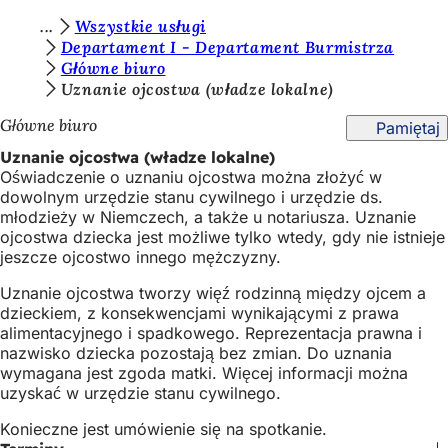
J
Wszystkie usługi
Przejdź do treści
Departament I - Departament Burmistrza
e
Główne biuro
s
Uznanie ojcostwa (władze lokalne)
t
Główne biuro
Pamiętaj
e
Uznanie ojcostwa (władze lokalne)
Oświadczenie o uznaniu ojcostwa można złożyć w
ś
dowolnym urzędzie stanu cywilnego i urzędzie ds.
t
młodzieży w Niemczech, a także u notariusza. Uznanie
ojcostwa dziecka jest możliwe tylko wtedy, gdy nie istnieje
u
jeszcze ojcostwo innego mężczyzny.
t
Uznanie ojcostwa tworzy więź rodzinną między ojcem a
a
dzieckiem, z konsekwencjami wynikającymi z prawa
alimentacyjnego i spadkowego. Reprezentacja prawna i
j
nazwisko dziecka pozostają bez zmian. Do uznania
:
wymagana jest zgoda matki. Więcej informacji można
uzyskać w urzędzie stanu cywilnego.
Konieczne jest umówienie się na spotkanie.