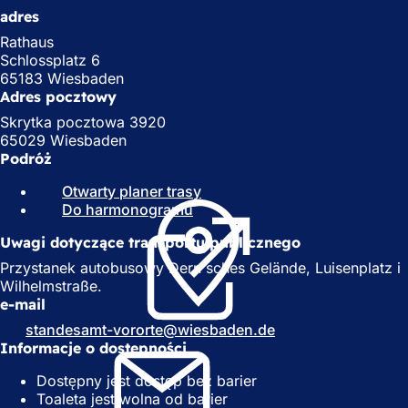
adres
Rathaus
Schlossplatz 6
65183 Wiesbaden
Adres pocztowy
Skrytka pocztowa 3920
65029 Wiesbaden
Podróż
Otwarty planer trasy
(
Do harmonogramu
(
O
O
t
Uwagi dotyczące transportu publicznego
t
w
w
i
Przystanek autobusowy Dern'sches Gelände, Luisenplatz i
i
e
Wilhelmstraße.
e
r
e-mail
r
a
standesamt-vororte
wiesbaden
de
a
s
Informacje o dostępności
s
i
i
ę
Dostępny jest dostęp bez barier
ę
w
Toaleta jest wolna od barier