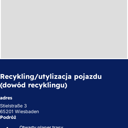
Recykling/utylizacja pojazdu
(dowód recyklingu)
adres
Stielstraße 3
65201 Wiesbaden
Podróż
Otwarty planer trasy
(