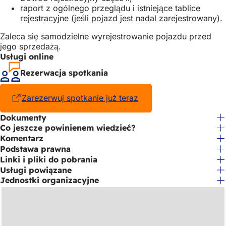
raport z ogólnego przeglądu i istniejące tablice
rejestracyjne (jeśli pojazd jest nadal zarejestrowany).
Zaleca się samodzielne wyrejestrowanie pojazdu przed
jego sprzedażą.
Usługi online
Rezerwacja spotkania
Zarezerwuj spotkanie już teraz
(Otwiera
się
Dokumenty
w
Co jeszcze powinienem wiedzieć?
nowej
karcie)
Komentarz
Podstawa prawna
Linki i pliki do pobrania
Usługi powiązane
Jednostki organizacyjne