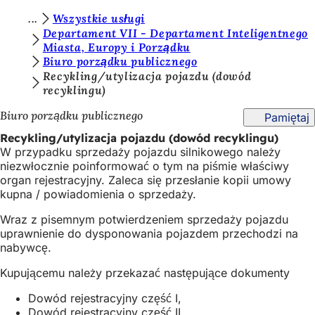
J
Wszystkie usługi
Przejdź do treści
Departament VII - Departament Inteligentnego
e
Miasta, Europy i Porządku
Biuro porządku publicznego
s
Recykling/utylizacja pojazdu (dowód
t
recyklingu)
e
Biuro porządku publicznego
Pamiętaj
ś
Recykling/utylizacja pojazdu (dowód recyklingu)
t
W przypadku sprzedaży pojazdu silnikowego należy
niezwłocznie poinformować o tym na piśmie właściwy
u
organ rejestracyjny. Zaleca się przesłanie kopii umowy
t
kupna / powiadomienia o sprzedaży.
a
Wraz z pisemnym potwierdzeniem sprzedaży pojazdu
uprawnienie do dysponowania pojazdem przechodzi na
j
nabywcę.
:
Kupującemu należy przekazać następujące dokumenty
Dowód rejestracyjny część I,
Dowód rejestracyjny część II,