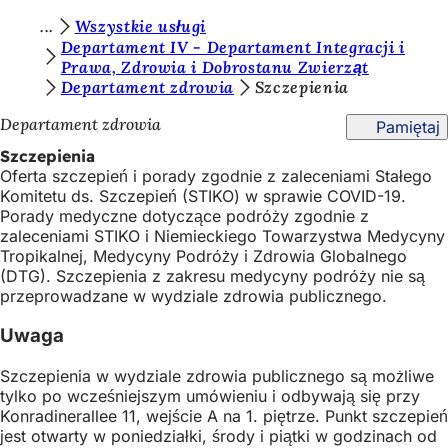
J
Wszystkie usługi
Przejdź do treści
Departament IV - Departament Integracji i
e
Prawa, Zdrowia i Dobrostanu Zwierząt
Departament zdrowia
Szczepienia
s
t
Departament zdrowia
Pamiętaj
e
Szczepienia
Oferta szczepień i porady zgodnie z zaleceniami Stałego
ś
Komitetu ds. Szczepień (STIKO) w sprawie COVID-19.
t
Porady medyczne dotyczące podróży zgodnie z
zaleceniami STIKO i Niemieckiego Towarzystwa Medycyny
u
Tropikalnej, Medycyny Podróży i Zdrowia Globalnego
t
(DTG). Szczepienia z zakresu medycyny podróży nie są
przeprowadzane w wydziale zdrowia publicznego.
a
Uwaga
j
:
Szczepienia w wydziale zdrowia publicznego są możliwe
tylko po wcześniejszym umówieniu i odbywają się przy
Konradinerallee 11, wejście A na 1. piętrze. Punkt szczepień
jest otwarty w poniedziałki, środy i piątki w godzinach od