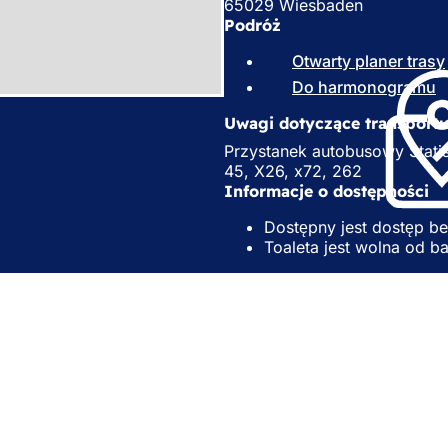
65029 Wiesbaden
Podróż
Otwarty planer trasy
Do harmonogramu
(
O
Uwagi dotyczące transport
t
Przystanek autobusowy Statis
i
45, X26, x72, 262
e
Informacje o dostępności
r
Dostępny jest dostęp be
a
Toaleta jest wolna od ba
s
i
ę
n
o
ugi
e
darzeń
j
lskie
k
t strony internetowej
a