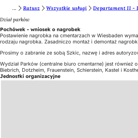
J
Ratusz
Wszystkie usługi
Departament II -
Przejdź do treści
e
Dział parków
s
Pochówek - wniosek o nagrobek
Postawienie nagrobka na cmentarzach w Wiesbaden wymaga
t
rodzaju nagrobka. Zasadniczo montaż i demontaż nagrobk
e
Prosimy o zabranie ze sobą Szkic, nazwę i adres autoryzow
ś
Wydział Parków (centralne biuro cmentarne) jest również 
t
Biebrich, Dotzheim, Frauenstein, Schierstein, Kastel i Kosth
u
Jednostki organizacyjne
t
a
j
: