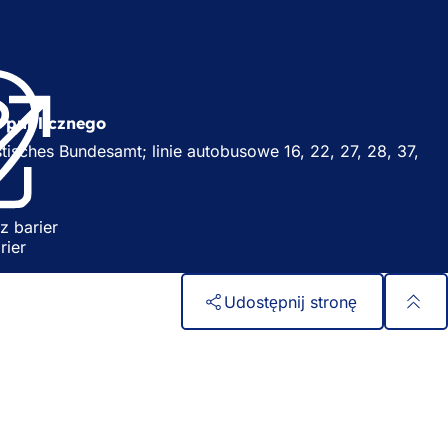
(
O
t
w
u publicznego
i
w
tisches Bundesamt; linie autobusowe 16, 22, 27, 28, 37,
e
r
a
s
z barier
i
rier
ę
w
n
Udostępnij stronę
w
o
w
e
w
j
k
a
r