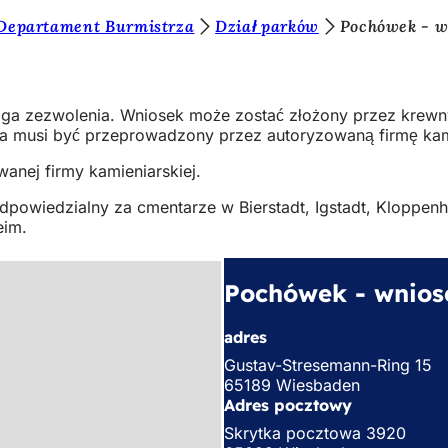
 Departament Burmistrza
Dział parków
Pochówek - w
 zezwolenia. Wniosek może zostać złożony przez krewnych
a musi być przeprowadzony przez autoryzowaną firmę kam
anej firmy kamieniarskiej.
odpowiedzialny za cmentarze w Bierstadt, Igstadt, Kloppe
eim.
Pochówek - wnios
adres
Gustav-Stresemann-Ring 15
65189 Wiesbaden
Adres pocztowy
Skrytka pocztowa 3920