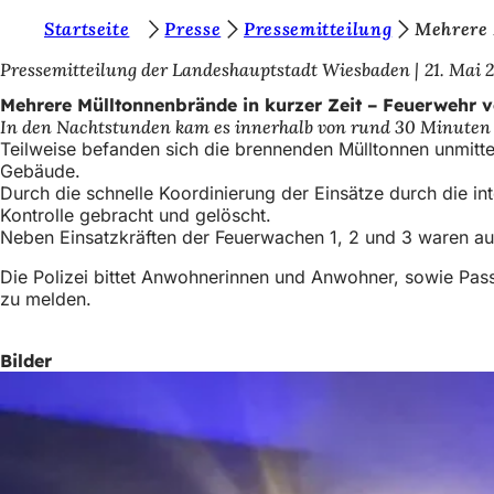
S
Startseite
Presse
Pressemitteilung
Mehrere 
Inhalt anspringen
i
Pressemitteilung der Landeshauptstadt Wiesbaden
21. Mai 
e
Mehrere Mülltonnenbrände in kurzer Zeit – Feuerwehr 
In den Nachtstunden kam es innerhalb von rund 30 Minuten 
b
Teilweise befanden sich die brennenden Mülltonnen unmit
e
Gebäude.
Durch die schnelle Koordinierung der Einsätze durch die in
f
Kontrolle gebracht und gelöscht.
i
Neben Einsatzkräften der Feuerwachen 1, 2 und 3 waren au
n
Die Polizei bittet Anwohnerinnen und Anwohner, sowie Pas
zu melden.
d
e
Bilder
n
s
i
c