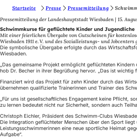
S
Startseite
Presse
Pressemitteilung
Schwimmk
Inhalt anspringen
i
Pressemitteilung der Landeshauptstadt Wiesbaden
15. Augu
e
Schwimmkurse für geflüchtete Kinder und Jugendliche
Mit einer feierlichen Übergabe von Gutscheinen für kostenl
b
Wiesbaden 1911 e. V. und des Sozialleistungs- und Jobcenters
e
Die symbolische Übergabe erfolgte durch das Wirtschaftsf
Wiesbaden.
f
„Das gemeinsame Projekt ermöglicht geflüchteten Kindern u
i
hob Dr. Becher in ihrer Begrüßung hervor. „Das ist wichtig
n
Finanziert wird das Projekt für zehn Kinder durch das Wirt
d
übernehmen qualifizierte Trainerinnen und Trainer des Schw
e
„Für uns ist gesellschaftliches Engagement keine Pflicht,
n
zu lernen bedeutet nicht nur Sicherheit, sondern auch Teil
s
Christoph Eichler, Präsident des Schwimm-Clubs Wiesbaden 19
i
Die Integration geflüchteter Menschen über den Sport lieg
Leistungsschwimmerinnen eine neue sportliche Heimat gegeb
c
Aufgabe“.