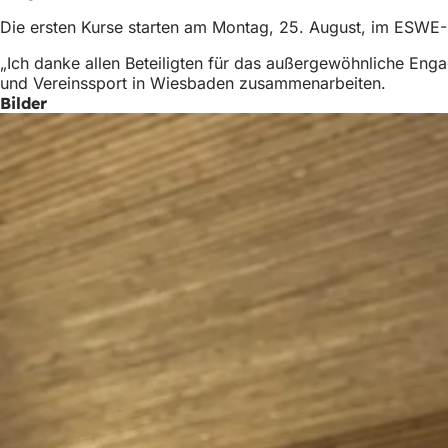
h
Die ersten Kurse starten am Montag, 25. August, im ESWE-F
h
„Ich danke allen Beteiligten für das außergewöhnliche Enga
i
und Vereinssport in Wiesbaden zusammenarbeiten.
Bilder
e
r
: