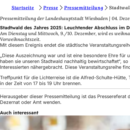
S
Startseite
Presse
Pressemitteilung
Stadtwal
Inhalt anspringen
i
Pressemitteilung der Landeshauptstadt Wiesbaden
04. Dez
e
Stadtwald des Jahres 2025: Leuchtender Abschluss im 
Am Dienstag und Mittwoch, 9./10. Dezember, wird es weihnac
b
Vorweihnachtszeit.
e
Mit diesem Ereignis endet die städtische Veranstaltungsr
f
„Diese Auszeichnung war und ist eine besondere Ehre für un
haben sie unseren Stadtwald nachhaltig bewirtschaftet“, so
i
Interessierten nähergebracht. Diese Veranstaltungsreihe f
n
Treffpunkt für die Lichterreise ist die Alfred-Schulte-Hü
d
in der Zeit von 17 bis 19 Uhr brennen.
e
Herausgeber dieser Pressemitteilung ist das Presserefera
n
Dezernat oder Amt wenden.
s
Auch interessant
i
c