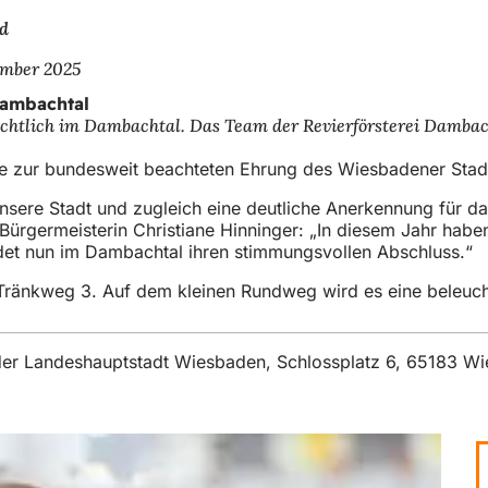
d
ember 2025
Dambachtal
htlich im Dambachtal. Das Team der Revierförsterei Dambacht
eihe zur bundesweit beachteten Ehrung des Wiesbadener Sta
sere Stadt und zugleich eine deutliche Anerkennung für das
 Bürgermeisterin Christiane Hinninger: „In diesem Jahr habe
indet nun im Dambachtal ihren stimmungsvollen Abschluss.“
tte, Tränkweg 3. Auf dem kleinen Rundweg wird es eine bele
t der Landeshauptstadt Wiesbaden, Schlossplatz 6, 65183 W