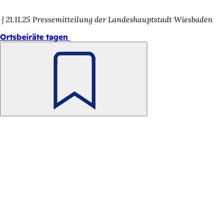
21.11.25
Pressemitteilung der Landeshauptstadt Wiesbaden
Ortsbeiräte tagen
Merken
Fußbereich
Schnellzugriff
Alle Dienstleistungen
Veranstaltungs­kalender
Bürgerbüro
Feedback zur Webseite
Rechtliches
Datenschutzeinstellungen