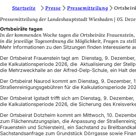
S
Startseite
Presse
Pressemitteilung
Ortsbeir
Inhalt anspringen
i
Pressemitteilung der Landeshauptstadt Wiesbaden
05. Dez
e
Ortsbeiräte tagen
In der kommenden Woche tagen die Ortsbeiräte Frauenstein, N
b
in die jeweilige Tagesordnung die Möglichkeit, Fragen zu stel
e
Mehr Informationen zu den Sitzungen finden Interessierte 
f
Der Ortsbeirat Frauenstein tagt am Dienstag, 9. Dezember
die Kalkulationsperiode 2026, die Aktualisierung der Stel
i
die Mehrzweckhalle an der Alfred-Delp-Schule, ein Halt der 
n
Der Ortsbeirat Naurod kommt am Dienstag, 9. Dezember, 18
d
Straßenreinigungsgebühren für die Kalkulationsperiode 202
e
Der Ortsbeirat Igstadt trifft sich am Dienstag, 9. Dezemb
n
die Kalkulationsperiode 2026, die Sicherung des Kreisver
s
Der Ortsbeirat Dotzheim kommt am Mittwoch, 10. Dezember,
i
zum Flächennutzungsplan, die Anpassung der Straßenreinigu
Frauenstein und Schierstein), ein Sachstand zu Breitbandka
c
Sachstandsanfrage zum Grundstück Dörrgasse sowie Finanz