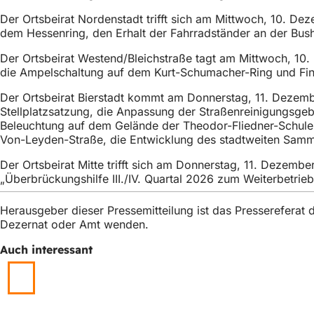
h
Der Ortsbeirat Nordenstadt trifft sich am Mittwoch, 10. 
h
dem Hessenring, den Erhalt der Fahrradständer an der Bush
i
Der Ortsbeirat Westend/Bleichstraße tagt am Mittwoch, 10. 
die Ampelschaltung auf dem Kurt-Schumacher-Ring und Fin
e
r
Der Ortsbeirat Bierstadt kommt am Donnerstag, 11. Dezembe
Stellplatzsatzung, die Anpassung der Straßenreinigungsgeb
:
Beleuchtung auf dem Gelände der Theodor-Fliedner-Schule,
Von-Leyden-Straße, die Entwicklung des stadtweiten Sammlu
Der Ortsbeirat Mitte trifft sich am Donnerstag, 11. Dezemb
„Überbrückungshilfe III./IV. Quartal 2026 zum Weiterbetrieb
Herausgeber dieser Pressemitteilung ist das Presserefera
Dezernat oder Amt wenden.
Auch interessant