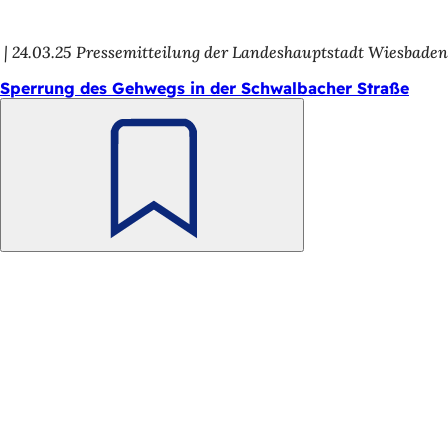
h
h
24.03.25
Pressemitteilung der Landeshauptstadt Wiesbade
i
Sperrung des Gehwegs in der Schwalbacher Straße
e
r
:
Merken
Fußbereich
Schnellzugriff
Alle Dienstleistungen
Veranstaltungs­kalender
Bürgerbüro
Feedback zur Webseite
Rechtliches