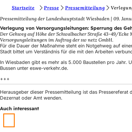
S
Startseite
Presse
Pressemitteilung
Verlegun
Inhalt anspringen
i
Pressemitteilung der Landeshauptstadt Wiesbaden
09. Janu
e
Verlegung von Versorgungsleitungen: Sperrung des Ge
Der Gehweg auf Höhe der Schwalbacher Straße 43-49/Ecke Maur
b
Versorgungsleitungen im Auftrag der sw netz GmbH.
e
Für die Dauer der Maßnahme steht ein Notgehweg auf eine
Stadt bittet um Verständnis für die mit den Arbeiten verbu
f
In Wiesbaden gibt es mehr als 5.000 Baustellen pro Jahr. 
i
Bussen unter eswe-verkehr.de.
n
+++
d
e
Herausgeber dieser Pressemitteilung ist das Presserefera
Dezernat oder Amt wenden.
n
s
Auch interessant
i
c