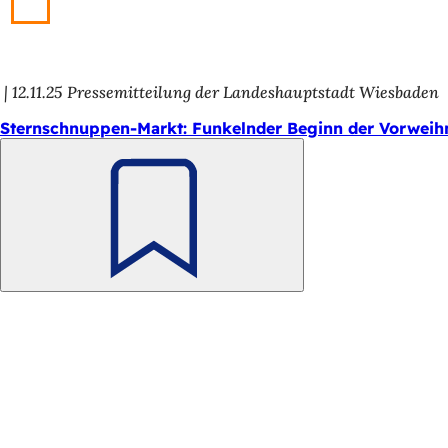
h
h
i
12.11.25
Pressemitteilung der Landeshauptstadt Wiesbaden
e
Sternschnuppen-Markt: Funkelnder Beginn der Vorweihn
r
:
Merken