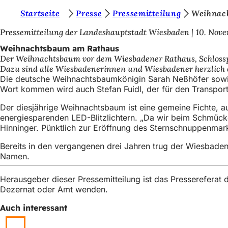
S
Startseite
Presse
Pressemitteilung
Weihnac
Inhalt anspringen
i
Pressemitteilung der Landeshauptstadt Wiesbaden
10. Nov
e
Weihnachtsbaum am Rathaus
Der Weihnachtsbaum vor dem Wiesbadener Rathaus, Schlosspl
b
Dazu sind alle Wiesbadenerinnen und Wiesbadener herzlich 
e
Die deutsche Weihnachtsbaumkönigin Sarah Neßhöfer sowie
Wort kommen wird auch Stefan Fuidl, der für den Transport
f
Der diesjährige Weihnachtsbaum ist eine gemeine Fichte, 
i
energiesparenden LED-Blitzlichtern. „Da wir beim Schmücke
n
Hinninger. Pünktlich zur Eröffnung des Sternschnuppenmar
d
Bereits in den vergangenen drei Jahren trug der Wiesbad
e
Namen.
n
Herausgeber dieser Pressemitteilung ist das Presserefera
s
Dezernat oder Amt wenden.
i
Auch interessant
c