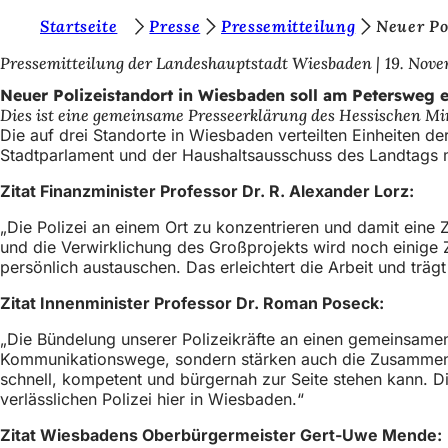
S
Startseite
Presse
Pressemitteilung
Neuer Po
Inhalt anspringen
i
Pressemitteilung der Landeshauptstadt Wiesbaden
19. Nov
e
Neuer Polizeistandort in Wiesbaden soll am Petersweg 
Dies ist eine gemeinsame Presseerklärung des Hessischen Mi
b
Die auf drei Standorte in Wiesbaden verteilten Einheiten 
e
Stadtparlament und der Haushaltsausschuss des Landtags
f
Zitat Finanzminister Professor Dr. R. Alexander Lorz:
i
„Die Polizei an einem Ort zu konzentrieren und damit eine
n
und die Verwirklichung des Großprojekts wird noch einig
persönlich austauschen. Das erleichtert die Arbeit und träg
d
Zitat Innenminister Professor Dr. Roman Poseck:
e
n
„Die Bündelung unserer Polizeikräfte an einen gemeinsamen S
Kommunikationswege, sondern stärken auch die Zusammenarbei
s
schnell, kompetent und bürgernah zur Seite stehen kann. D
i
verlässlichen Polizei hier in Wiesbaden.“
c
Zitat Wiesbadens Oberbürgermeister Gert-Uwe Mende: