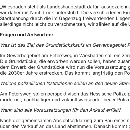
h
„Wiesbaden steht als Landeshauptstadt dafür, ausgezeichn
wir daher mit Nachdruck unterstützt. Die verschiedenen Einr
h
Stadtplanung durch die im Gegenzug freiwerdenden Liegens
i
allerdings nicht leicht zu verschmerzen, wir zählen auf d
e
Fragen und Antworten:
r
Was ist das Ziel des Grundstückskaufs im Gewerbegebiet 
:
Im Gewerbegebiet am Petersweg in Wiesbaden soll ein zentr
Die Grundstücke, die erworben werden sollen, haben zusamme
dem Erwerb der Grundstücke wird nun die Voraussetzung ges
die 2030er Jahre erstrecken. Das kommt langfristig den Pol
Welche polizeilichen Institutionen sollen an den neuen Stan
Am Petersweg sollen perspektivisch das Hessische Polizeip
moderner, nachhaltiger und zukunftsweisender neuer Poliz
Wann sind alle Voraussetzungen für den Ankauf erfüllt?
Nach der gemeinsamen Absichtserklärung zum Bau eines ne
über den Verkauf an das Land abstimmen. Danach kommt d