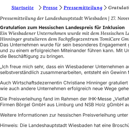
S
Startseite
Presse
Pressemitteilung
Gratulat
Inhalt anspringen
i
Pressemitteilung der Landeshauptstadt Wiesbaden
27. Nov
e
Gratulation zum Hessischen Landespreis für Inklusion
Ein Wiesbadener Unternehmen wurde mit dem Hessischen Lan
b
Hinninger gratulieren dem Fachpflegezentrum TomiCare Gmb
e
Das Unternehmen wurde für sein besonderes Engagement geeh
und zu einem erfolgreichen Miteinander führen kann. Mit U
f
die Beschäftigung zu bringen.
i
„Ich freue mich sehr, dass ein Wiesbadener Unternehmen a
n
selbstverständlich zusammenarbeiten, entsteht ein Gewinn für
d
Auch Wirtschaftsdezernentin Christiane Hinninger gratulier
e
wie auch andere Unternehmen erfolgreich neue Wege gehen
n
Die Preisverleihung fand im Rahmen der IHK-Messe „Vielfal
Firmen Börgel GmbH aus Limburg und NSB Holz gGmbH aus
s
i
Weitere Informationen zur hessischen Preisverleihung unte
c
Hinweis: Die Landeshauptstadt Wiesbaden hat eine Brosch