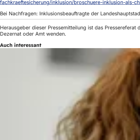
fachkraeftesicherung/inklusion/broschuere-inklusion-als-c
h
Bei Nachfragen: Inklusionsbeauftragte der Landeshauptst
h
i
Herausgeber dieser Pressemitteilung ist das Presserefera
e
Dezernat oder Amt wenden.
r
Auch interessant
: